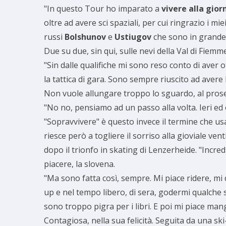
"In questo Tour ho imparato a
vivere alla gior
oltre ad avere sci spaziali, per cui ringrazio i 
russi
Bolshunov
e
Ustiugov
che sono in grande 
Due su due, sin qui, sulle nevi della Val di Fiemme
"Sin dalle qualifiche mi sono reso conto di aver o
la tattica di gara. Sono sempre riuscito ad avere 
Non vuole allungare troppo lo sguardo, al pros
"No no, pensiamo ad un passo alla volta. Ieri ed 
"Sopravvivere" è questo invece il termine che u
riesce però a togliere il sorriso alla gioviale v
dopo il trionfo in skating di Lenzerheide. "Incre
piacere, la slovena.
"Ma sono fatta così, sempre. Mi piace ridere, mi 
up e nel tempo libero, di sera, godermi qualche 
sono troppo pigra per i libri. E poi mi piace ma
Contagiosa, nella sua felicità. Seguita da una s