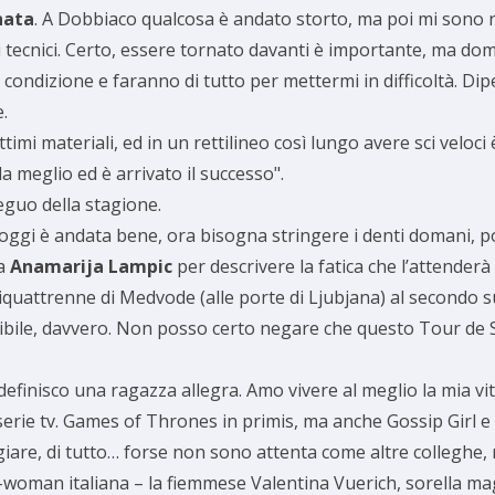
nata
. A Dobbiaco qualcosa è andato storto, ma poi mi sono r
miei tecnici. Certo, essere tornato davanti è importante, ma d
condizione e faranno di tutto per mettermi in difficoltà. Di
.
ttimi materiali, ed in un rettilineo così lungo avere sci veloc
la meglio ed è arrivato il successo".
eguo della stagione.
oggi è andata bene, ora bisogna stringere i denti domani, poi 
sa
Anamarija Lampic
per descrivere la fatica che l’attender
entiquattrenne di Medvode (alle porte di Ljubjana) al secondo 
dibile, davvero. Non posso certo negare che questo Tour de Sk
definisco una ragazza allegra. Amo vivere al meglio la mia vi
serie tv. Games of Thrones in primis, ma anche Gossip Girl e
ngiare, di tutto… forse non sono attenta come altre colleghe,
ki-woman italiana – la fiemmese Valentina Vuerich, sorella ma