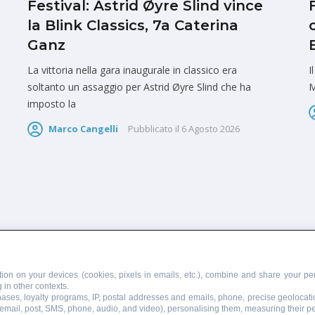
Festival: Astrid Øyre Slind vince
la Blink Classics, 7a Caterina
Ganz
La vittoria nella gara inaugurale in classico era
I
soltanto un assaggio per Astrid Øyre Slind che ha
M
imposto la
Marco Cangelli
Pubblicato il
6 Agosto 2026
PUBBLICITÀ
SCRIVI AL DIRETTORE
ion on your devices (cookies, pixels in emails, etc.), combine and share your per
 in other contexts.
chases, loyalty programs, IP, postal addresses and emails, phone, precise geolocati
 email, post, SMS, phone, audio, and video), personalising them, measuring their 