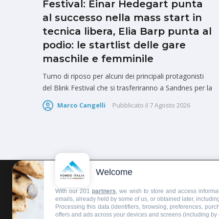
Festival: Einar Hedegart punta
al successo nella mass start in
tecnica libera, Elia Barp punta al
podio: le startlist delle gare
maschile e femminile
Turno di riposo per alcuni dei principali protagonisti
del Blink Festival che si trasferiranno a Sandnes per la
Marco Cangelli
Pubblicato il
7 Agosto 2026
Welcome
HOMEPAGE
REDAZIONE
INVIA UN COMUNICATO STAMPA
With our 201
partners
, we wish to store and access informat
emails, already held by some of us, or obtained later, including
Processing this data (identifiers, browsing, preferences, pur
offers and ads across your devices and screens (including by