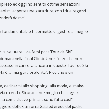
ipreso ed oggi ho sentito ottime sensazioni,
omani mi aspetta una gara dura, con i due ragazzi
penderà da me".
i è fondamentale e ti permette di gestire al meglio
si valuterà il da farsi post Tour de Ski".
à domani nella Final Climb. Uno sforzo che non
successo in carriera, ancora in questo Tour de Ski
i è la mia gara preferita". Ride che è un
ta, dedicarmi allo shopping, alla moda, al make-
 via dicendo. Sicuramente meglio che leggere,
 ma come dicevo prima…. sono fatta così".
ggiore dell’ex azzurra Gaia ed erede del padre-