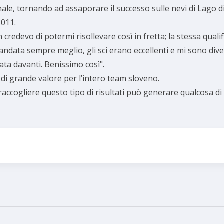
nale, tornando ad assaporare il successo sulle nevi di Lago d
2011.
n credevo di potermi risollevare così in fretta; la stessa qua
data sempre meglio, gli sci erano eccellenti e mi sono divert
ata davanti. Benissimo così".
to di grande valore per l’intero team sloveno.
e raccogliere questo tipo di risultati può generare qualcosa 