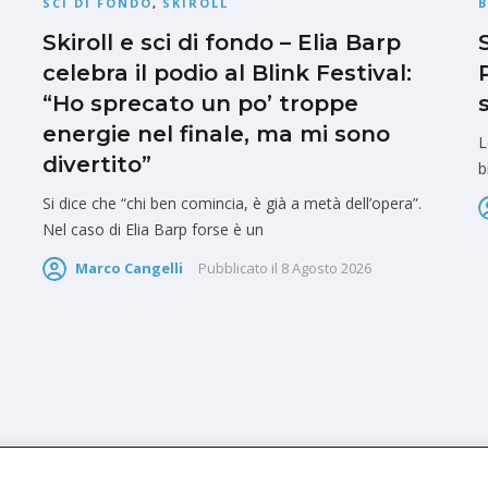
SCI DI FONDO
,
SKIROLL
Skiroll e sci di fondo – Elia Barp
celebra il podio al Blink Festival:
“Ho sprecato un po’ troppe
energie nel finale, ma mi sono
L
divertito”
b
Si dice che “chi ben comincia, è già a metà dell’opera”.
Nel caso di Elia Barp forse è un
Marco Cangelli
Pubblicato il
8 Agosto 2026