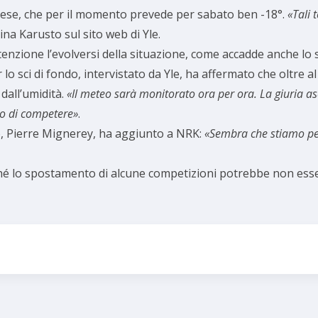
andese, che per il momento prevede per sabato ben -18°.
«
Tali 
a Karusto sul sito web di Yle.
nzione l’evolversi della situazione, come accadde anche lo 
er lo sci di fondo, intervistato da Yle, ha affermato che oltre a
dall’umidità.
«Il meteo sarà monitorato ora per ora. La giuria as
do di competere»
.
do, Pierre Mignerey, ha aggiunto a NRK:
«Sembra che stiamo per 
 lo spostamento di alcune competizioni potrebbe non esser