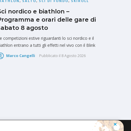
BIATHLON
,
SALTO
,
SCI DI FONDO
,
SKIROLL
Sci nordico e biathlon –
Programma e orari delle gare di
sabato 8 agosto
e competizioni estive riguardanti lo sci nordico e il
iathlon entrano a tutti gli effetti nel vivo con il Blink
Marco Cangelli
Pubblicato il
8 Agosto 2026