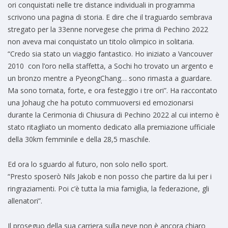
ori conquistati nelle tre distance individuali in programma
scrivono una pagina di storia. E dire che il traguardo sembrava
stregato per la 33enne norvegese che prima di Pechino 2022
non aveva mai conquistato un titolo olimpico in solitaria.
“Credo sia stato un viaggio fantastico. Ho iniziato a Vancouver
2010 con l’oro nella staffetta, a Sochi ho trovato un argento e
un bronzo mentre a PyeongChang… sono rimasta a guardare.
Ma sono tornata, forte, e ora festeggio i tre ori”. Ha raccontato
una Johaug che ha potuto commuoversi ed emozionarsi
durante la Cerimonia di Chiusura di Pechino 2022 al cui interno è
stato ritagliato un momento dedicato alla premiazione ufficiale
della 30km femminile e della 28,5 maschile.
Ed ora lo sguardo al futuro, non solo nello sport.
“Presto sposerò Nils Jakob e non posso che partire da lui per i
ringraziamenti. Poi c’è tutta la mia famiglia, la federazione, gli
allenatori”.
Il proseguo della sua carriera sulla neve non è ancora chiaro