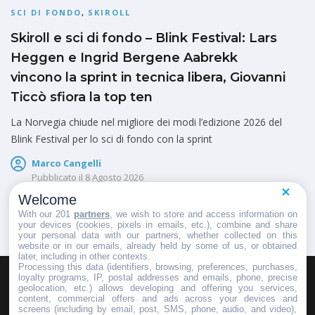
SCI DI FONDO
,
SKIROLL
Skiroll e sci di fondo – Blink Festival: Lars
Heggen e Ingrid Bergene Aabrekk
vincono la sprint in tecnica libera, Giovanni
Ticcò sfiora la top ten
La Norvegia chiude nel migliore dei modi l’edizione 2026 del
Blink Festival per lo sci di fondo con la sprint
Marco Cangelli
Pubblicato il
8 Agosto 2026
Welcome
With our 201
partners
, we wish to store and access information on
your devices (cookies, pixels in emails, etc.), combine and share
your personal data with our partners, whether collected on this
website or in our emails, already held by some of us, or obtained
later, including in other contexts.
Processing this data (identifiers, browsing, preferences, purchases,
loyalty programs, IP, postal addresses and emails, phone, precise
geolocation, etc.) allows developing and offering you services,
HOMEPAGE
REDAZIONE
INVIA UN COMUNICATO STAMPA
content, commercial offers and ads across your devices and
screens (including by email, post, SMS, phone, audio, and video),
PUBBLICITÀ
SCRIVI AL DIRETTORE