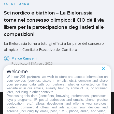
SCI DI FONDO
Sci nordico e biathlon – La Bielorussia
torna nel consesso olimpico: il CIO dà il via
libera per la partecipazione degli atleti alle
competizioni
La Bielorussia torna a tutti gli effetti a far parte del consesso
olimpico. Il Comitato Esecutivo del Comitato
Marco Cangelli
Pubblicato il
8 Maggio 2026
Welcome
With our 201
partners
, we wish to store and access information on
your devices (cookies, pixels in emails, etc.), combine and share
your personal data with our partners, whether collected on this
website or in our emails, already held by some of us, or obtained
later, including in other contexts.
Processing this data (identifiers, browsing, preferences, purchases,
loyalty programs, IP, postal addresses and emails, phone, precise
geolocation, etc.) allows developing and offering you services,
HOMEPAGE
REDAZIONE
INVIA UN COMUNICATO STAMPA
content, commercial offers and ads across your devices and
screens (including by email, post, SMS, phone, audio, and video),
PUBBLICITÀ
SCRIVI AL DIRETTORE