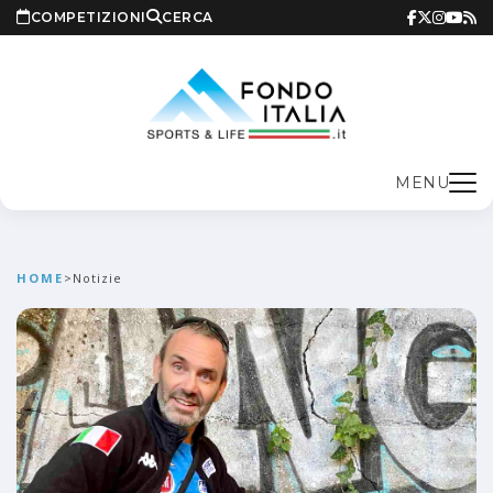
COMPETIZIONI
CERCA
MENU
HOME
>
Notizie