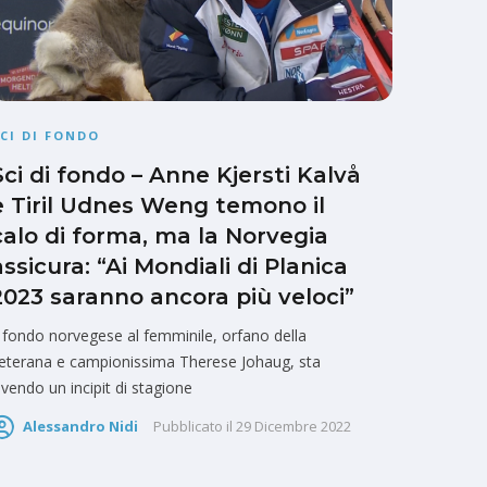
CI DI FONDO
Sci di fondo – Anne Kjersti Kalvå
e Tiril Udnes Weng temono il
calo di forma, ma la Norvegia
assicura: “Ai Mondiali di Planica
2023 saranno ancora più veloci”
l fondo norvegese al femminile, orfano della
eterana e campionissima Therese Johaug, sta
ivendo un incipit di stagione
Alessandro Nidi
Pubblicato il
29 Dicembre 2022