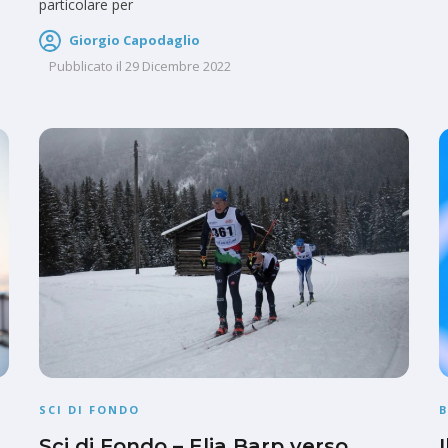
particolare per
Giorgio Capodaglio
Pubblicato il
29 Dicembre 2022
SCI DI FONDO
Sci di Fondo – Elia Barp verso