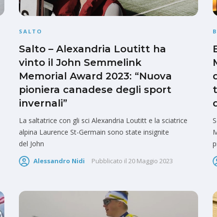
SALTO
Salto – Alexandria Loutitt ha
vinto il John Semmelink
Memorial Award 2023: “Nuova
pioniera canadese degli sport
invernali”
La saltatrice con gli sci Alexandria Loutitt e la sciatrice
S
alpina Laurence St-Germain sono state insignite
M
del John
p
Alessandro Nidi
Pubblicato il
20 Maggio 2023