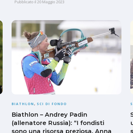
Pubblicato il
20 Maggio 2023
BIATHLON
,
SCI DI FONDO
S
Biathlon – Andrey Padin
(allenatore Russia): “I fondisti
sono una risorsa preziosa, Anna