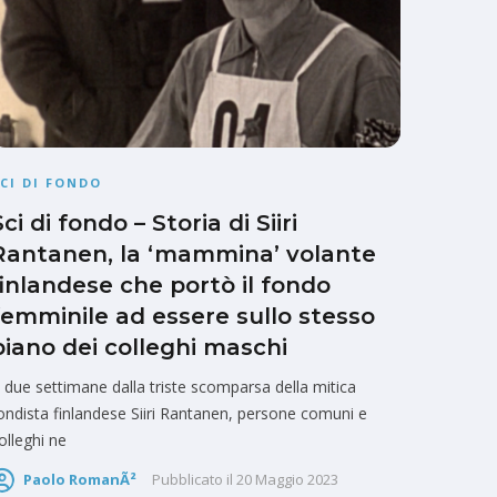
CI DI FONDO
Sci di fondo – Storia di Siiri
Rantanen, la ‘mammina’ volante
finlandese che portò il fondo
femminile ad essere sullo stesso
piano dei colleghi maschi
 due settimane dalla triste scomparsa della mitica
ondista finlandese Siiri Rantanen, persone comuni e
olleghi ne
Paolo RomanÃ²
Pubblicato il
20 Maggio 2023