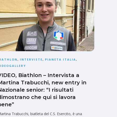
BIATHLON
,
INTERVISTE
,
PIANETA ITALIA
,
IDEOGALLERY
VIDEO, Biathlon – Intervista a
Martina Trabucchi, new entry in
Nazionale senior: “I risultati
dimostrano che qui si lavora
bene”
artina Trabucchi, biatleta del C.S. Esercito, è una