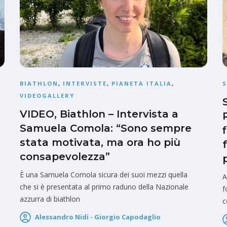
BIATHLON
,
INTERVISTE
,
PIANETA ITALIA
,
S
VIDEOGALLERY
VIDEO, Biathlon – Intervista a
Samuela Comola: “Sono sempre
stata motivata, ma ora ho più
consapevolezza”
È una Samuela Comola sicura dei suoi mezzi quella
A
che si è presentata al primo raduno della Nazionale
f
azzurra di biathlon
c
Alessandro Nidi - Giorgio Capodaglio