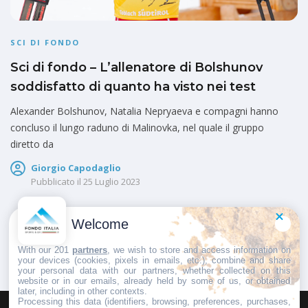
SCI DI FONDO
Sci di fondo – L’allenatore di Bolshunov
soddisfatto di quanto ha visto nei test
Alexander Bolshunov, Natalia Nepryaeva e compagni hanno
concluso il lungo raduno di Malinovka, nel quale il gruppo
diretto da
Giorgio Capodaglio
Pubblicato il
25 Luglio 2023
Welcome
1
2
With our 201
partners
, we wish to store and access information on
your devices (cookies, pixels in emails, etc.), combine and share
your personal data with our partners, whether collected on this
website or in our emails, already held by some of us, or obtained
later, including in other contexts.
Processing this data (identifiers, browsing, preferences, purchases,