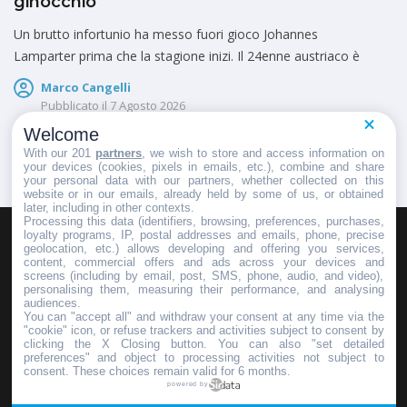
ginocchio
Un brutto infortunio ha messo fuori gioco Johannes
Lamparter prima che la stagione inizi. Il 24enne austriaco è
Marco Cangelli
Pubblicato il
7 Agosto 2026
Welcome
With our 201
partners
, we wish to store and access information on
your devices (cookies, pixels in emails, etc.), combine and share
your personal data with our partners, whether collected on this
website or in our emails, already held by some of us, or obtained
later, including in other contexts.
Processing this data (identifiers, browsing, preferences, purchases,
loyalty programs, IP, postal addresses and emails, phone, precise
geolocation, etc.) allows developing and offering you services,
HOMEPAGE
REDAZIONE
INVIA UN COMUNICATO STAMPA
content, commercial offers and ads across your devices and
screens (including by email, post, SMS, phone, audio, and video),
PUBBLICITÀ
SCRIVI AL DIRETTORE
personalising them, measuring their performance, and analysing
audiences.
You can "accept all" and withdraw your consent at any time via the
"cookie" icon, or refuse trackers and activities subject to consent by
clicking the X Closing button. You can also "set detailed
preferences" and object to processing activities not subject to
Copyright © 2016 - 2025 ASD Fondo Italia - Partita Iva: IT 03855110049
consent. These choices remain valid for 6 months.
powered by
Privacy policy