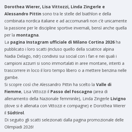
Dorothea Wierer, Lisa Vittozzi, Linda Zingerle e
Alessandro Pittin
sono tra le stelle del biathlon e della
combinata nordica italiane e ad accomunarli non c’è unicamente
la passione per le discipline sportive invernali, bensì anche quella
per la
montagna
.
La
pagina Instagram ufficiale di Milano Cortina 2026
ha
pubblicato i loro scatti (incluso quello della sciatrice alpina
Nadia Delago, ndr) condivisi sui social con i fan e nei quali i
campioni azzurri si sono immortalati in aree montane, intenti a
trascorrere in loco il loro tempo libero o a mettere benzina nelle
gambe.
Si scopre così che Alessandro Pittin ha scelto la
Valle di
Fiemme
, Lisa Vittozzi il
Passo del Foscagno
(area di
allenamento della Nazionale femminile), Linda Zingerle
Livigno
(dove si è allenata con Vittozzi e compagne) e Dorothea Wierer
il
Südtirol
.
Di seguito gli scatti selezionati dalla pagina promozionale delle
Olimpiadi 2026!