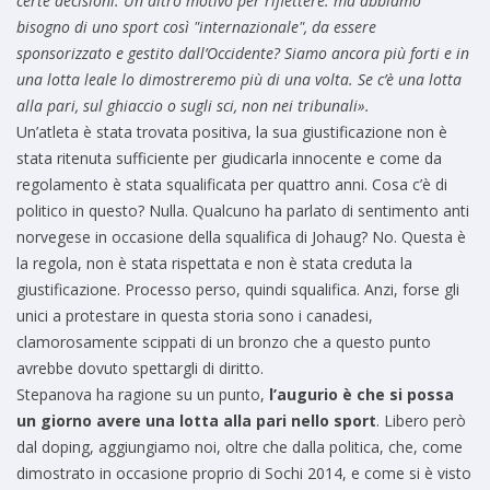
certe decisioni
. Un altro motivo per riflettere: ma abbiamo
bisogno di uno sport così "internazionale", da essere
sponsorizzato e gestito dall’Occidente? Siamo ancora più forti e in
una lotta leale lo dimostreremo più di una volta. Se c’è una lotta
alla pari, sul ghiaccio o sugli sci, non nei tribunali».
Un’atleta è stata trovata positiva, la sua giustificazione non è
stata ritenuta sufficiente per giudicarla innocente e come da
regolamento è stata squalificata per quattro anni. Cosa c’è di
politico in questo? Nulla. Qualcuno ha parlato di sentimento anti
norvegese in occasione della squalifica di Johaug? No. Questa è
la regola, non è stata rispettata e non è stata creduta la
giustificazione. Processo perso, quindi squalifica. Anzi, forse gli
unici a protestare in questa storia sono i canadesi,
clamorosamente scippati di un bronzo che a questo punto
avrebbe dovuto spettargli di diritto.
Stepanova ha ragione su un punto,
l’augurio è che si possa
un giorno avere una lotta alla pari nello sport
. Libero però
dal doping, aggiungiamo noi, oltre che dalla politica, che, come
dimostrato in occasione proprio di Sochi 2014, e come si è visto