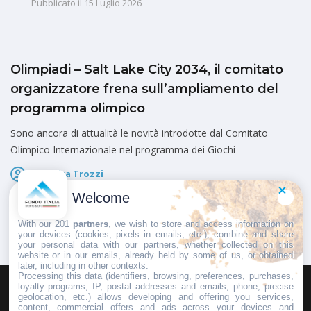
Pubblicato il
15 Luglio 2026
Olimpiadi – Salt Lake City 2034, il comitato
organizzatore frena sull’ampliamento del
programma olimpico
Sono ancora di attualità le novità introdotte dal Comitato
Olimpico Internazionale nel programma dei Giochi
Federica Trozzi
Pubblicato il
14 Luglio 2026
Welcome
With our 201
partners
, we wish to store and access information on
your devices (cookies, pixels in emails, etc.), combine and share
your personal data with our partners, whether collected on this
website or in our emails, already held by some of us, or obtained
later, including in other contexts.
Processing this data (identifiers, browsing, preferences, purchases,
loyalty programs, IP, postal addresses and emails, phone, precise
geolocation, etc.) allows developing and offering you services,
HOMEPAGE
REDAZIONE
INVIA UN COMUNICATO STAMPA
content, commercial offers and ads across your devices and