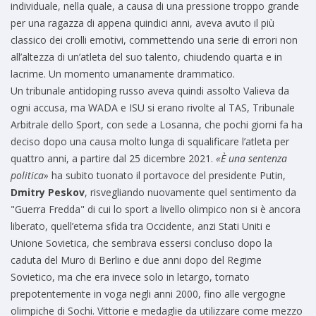
individuale, nella quale, a causa di una pressione troppo grande
per una ragazza di appena quindici anni, aveva avuto il più
classico dei crolli emotivi, commettendo una serie di errori non
all’altezza di un’atleta del suo talento, chiudendo quarta e in
lacrime. Un momento umanamente drammatico.
Un tribunale antidoping russo aveva quindi assolto Valieva da
ogni accusa, ma WADA e ISU si erano rivolte al TAS, Tribunale
Arbitrale dello Sport, con sede a Losanna, che pochi giorni fa ha
deciso dopo una causa molto lunga di squalificare l’atleta per
quattro anni, a partire dal 25 dicembre 2021.
«È una sentenza
politica»
ha subito tuonato il portavoce del presidente Putin,
Dmitry Peskov
, risvegliando nuovamente quel sentimento da
"Guerra Fredda" di cui lo sport a livello olimpico non si è ancora
liberato, quell’eterna sfida tra Occidente, anzi Stati Uniti e
Unione Sovietica, che sembrava essersi concluso dopo la
caduta del Muro di Berlino e due anni dopo del Regime
Sovietico, ma che era invece solo in letargo, tornato
prepotentemente in voga negli anni 2000, fino alle vergogne
olimpiche di Sochi. Vittorie e medaglie da utilizzare come mezzo