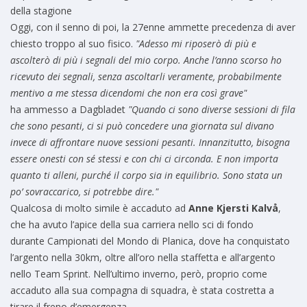
della stagione
Oggi, con il senno di poi, la 27enne ammette precedenza di aver
chiesto troppo al suo fisico.
"Adesso mi riposerò di più e
ascolterò di più i segnali del mio corpo. Anche l’anno scorso ho
ricevuto dei segnali, senza ascoltarli veramente, probabilmente
mentivo a me stessa dicendomi che non era così grave"
ha ammesso a Dagbladet
"Quando ci sono diverse sessioni di fila
che sono pesanti, ci si può concedere una giornata sul divano
invece di affrontare nuove sessioni pesanti. Innanzitutto, bisogna
essere onesti con sé stessi e con chi ci circonda. E non importa
quanto ti alleni, purché il corpo sia in equilibrio. Sono stata un
po’ sovraccarico, si potrebbe dire."
Qualcosa di molto simile è accaduto ad
Anne Kjersti Kalvå
,
che ha avuto l’apice della sua carriera nello sci di fondo
durante Campionati del Mondo di Planica, dove ha conquistato
l’argento nella 30km, oltre all’oro nella staffetta e all’argento
nello Team Sprint. Nell’ultimo inverno, però, proprio come
accaduto alla sua compagna di squadra, è stata costretta a
tirare il freno d’emergenza.