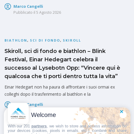
Marco Cangelli
Pubblicato il
5 Agosto 2026
BIATHLON
,
SCI DI FONDO
,
SKIROLL
Skiroll, sci di fondo e biathlon – Blink
Festival, Einar Hedegart celebra il
successo al Lysebotn Opp: “Vincere qui è
qualcosa che ti porti dentro tutta la vita”
Einar Hedegart non ha paura di affrontare i suoi ormai ex
colleghi dopo il trasferimento al biathlon e la
Marco Cangelli
Pubblicato il
5 Agosto 2026
Welcome
With our 201
partners
, we wish to store and access information on
your devices (cookies, pixels in emails, etc.), combine and share