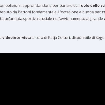
competizioni, approfittandone per parlare del
ruolo dello sc
, ritenuto da Bettoni fondamentale. L’occasione è buona per
c
enta un’annata sportiva cruciale nell’avvicinamento al grande
la
videointervista
a cura di Katja Colturi, disponibile di se