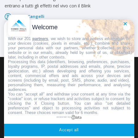
entrano a tutti gli effetti nel vivo con il Blink
Marco Cangelli
Pubblicato il
8 Agosto 2026
Welcome
With our 201
partners
, we wish to store and access information on
your devices (cookies, pixels in emails, etc.), combine and share
your personal data with our partners, whether collected on this
website or in our emails, already held by some of us, or obtained
later, including in other contexts.
Processing this data (identifiers, browsing, preferences, purchases,
loyalty programs, IP, postal addresses and emails, phone, precise
geolocation, etc.) allows developing and offering you services,
HOMEPAGE
REDAZIONE
INVIA UN COMUNICATO STAMPA
content, commercial offers and ads across your devices and
screens (including by email, post, SMS, phone, audio, and video),
PUBBLICITÀ
SCRIVI AL DIRETTORE
personalising them, measuring their performance, and analysing
audiences.
You can "accept all" and withdraw your consent at any time via the
"cookie" icon, or refuse trackers and activities subject to consent by
clicking the X Closing button. You can also "set detailed
preferences" and object to processing activities not subject to
Copyright © 2016 - 2025 ASD Fondo Italia - Partita Iva: IT 03855110049
consent. These choices remain valid for 6 months.
powered by
Privacy policy
Accept all