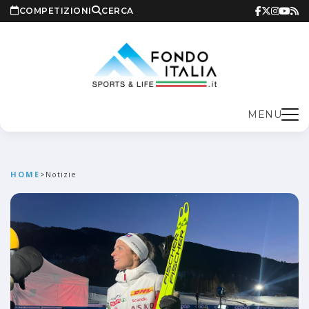
COMPETIZIONI
CERCA
MENU
HOME
>
Notizie