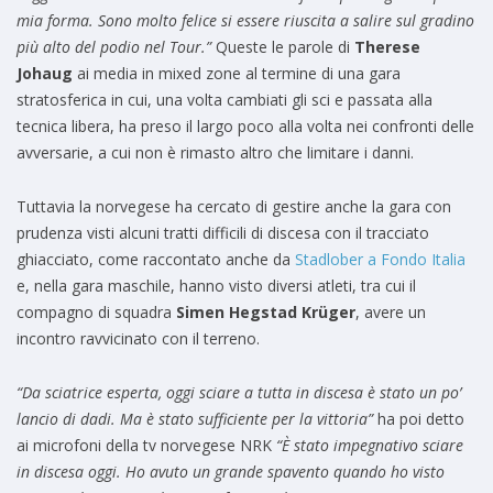
mia forma. Sono molto felice si essere riuscita a salire sul gradino
più alto del podio nel Tour.”
Queste le parole di
Therese
Johaug
ai media in mixed zone al termine di una gara
stratosferica in cui, una volta cambiati gli sci e passata alla
tecnica libera, ha preso il largo poco alla volta nei confronti delle
avversarie, a cui non è rimasto altro che limitare i danni.
Tuttavia la norvegese ha cercato di gestire anche la gara con
prudenza visti alcuni tratti difficili di discesa con il tracciato
ghiacciato, come raccontato anche da
Stadlober a Fondo Italia
e, nella gara maschile, hanno visto diversi atleti, tra cui il
compagno di squadra
Simen Hegstad Krüger
, avere un
incontro ravvicinato con il terreno.
“Da sciatrice esperta, oggi sciare a tutta in discesa è stato un po’
lancio di dadi. Ma è stato sufficiente per la vittoria”
ha poi detto
ai microfoni della tv norvegese NRK
“È stato impegnativo sciare
in discesa oggi. Ho avuto un grande spavento quando ho visto