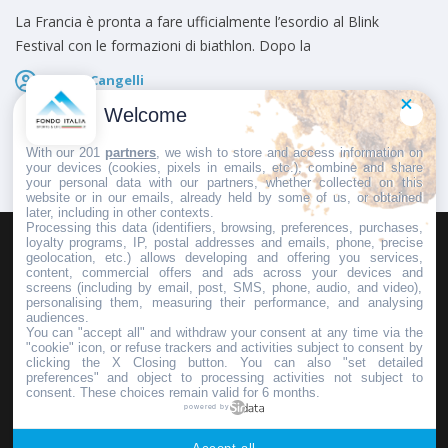
La Francia è pronta a fare ufficialmente l’esordio al Blink
Festival con le formazioni di biathlon. Dopo la
Marco Cangelli
Pubblicato il
7 Agosto 2026
Welcome
With our 201
partners
, we wish to store and access information on
your devices (cookies, pixels in emails, etc.), combine and share
your personal data with our partners, whether collected on this
website or in our emails, already held by some of us, or obtained
later, including in other contexts.
Processing this data (identifiers, browsing, preferences, purchases,
loyalty programs, IP, postal addresses and emails, phone, precise
geolocation, etc.) allows developing and offering you services,
HOMEPAGE
REDAZIONE
INVIA UN COMUNICATO STAMPA
content, commercial offers and ads across your devices and
screens (including by email, post, SMS, phone, audio, and video),
PUBBLICITÀ
SCRIVI AL DIRETTORE
personalising them, measuring their performance, and analysing
audiences.
You can "accept all" and withdraw your consent at any time via the
"cookie" icon, or refuse trackers and activities subject to consent by
clicking the X Closing button. You can also "set detailed
preferences" and object to processing activities not subject to
Copyright © 2016 - 2025 ASD Fondo Italia - Partita Iva: IT 03855110049
consent. These choices remain valid for 6 months.
powered by
Privacy policy