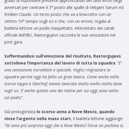
grado di rispondere presente approfittando dei tanti errori degli
avversari per centrare il 3° posto alle spalle di Vebjørn Sørum ed
Emilien Claude. Un terzo posto che va a braccetto con un
ottimo 10° tempo sugli sci e che, con un errore, regala al
biatleta lettone un podio inaspettato. Intervistato dai canali
ufficiali dell’
IBU
, Rastorgujevs racconta le sue sensazioni nel
post gara.
Soffermandosi sull’emozione del risultato, Rastorgujevs
sottolinea l’importanza del lavoro di tutta la squadra
:
“E’
una sensazione incredibile e speciale. Voglio ringraziare la
squadra perché oggi ha fatto un gran lavoro. Come anche nella
scorsa tappa a Oberhof, hanno lavorato molto molto molto bene
sugli sci. E’ anche questo uno dei motivi per cui oggi sono salito
sul podio”.
Già protagonista
lo scorso anno a Nove Mesto, quando
vinse l’argento nella mass start
, il biatleta lettone aggiunge:
“Se sono più sorpreso oggi che a Nove Mesto? Forse un pochino si,