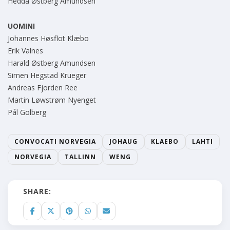
Hedda Østberg Amundsen
UOMINI
Johannes Høsflot Klæbo
Erik Valnes
Harald Østberg Amundsen
Simen Hegstad Krueger
Andreas Fjorden Ree
Martin Løwstrøm Nyenget
Pål Golberg
CONVOCATI NORVEGIA
JOHAUG
KLAEBO
LAHTI
NORVEGIA
TALLINN
WENG
SHARE: