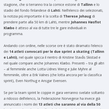
stagione, che si terranno tra la cornice estone di
Tallinn
e lo
stadio del fondo finlandese di
Lahti
. Nell’elenco dei selezionati,
la notizia più importante è la scelta di
Therese Johaug
di
prendere parte alla 50 km di Lahti, mentre
Johannes Høsflot
Klæbo
è atteso al via di tutte tre le gare individuali in
programma.
Andando con ordine, nelle scorse ore è stato diramato l’elenco
dei
14 atleti convocati per le due sprint a skating (Tallinn
e Lahti)
, nel quale spicca il rientro di Kristine Stavås Skistad e
nel quale compare anche Johannes Klæbo. Presenti – tra gli altri
– al femminile anche Lotta Udnes Weng e Julie Myhre al
femminile, oltre a Erik Valnes (che lotta ancora per la classifica
sprint), Even Northug e Ansgar Evensen.
Se per la team sprint le coppie in gara verranno svelate soltanto
a ridosso dell’elenco, la Federazione Norvegese ha invece già
annunciato i nomi dei
13 atleti che saranno al via della 50