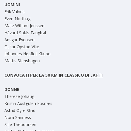
UOMINI
Erik Valnes
Even Northug
Matz William Jenssen
Håvard Solås Taugbøl
Ansgar Evensen
Oskar Opstad Vike
Johannes Høsflot Klæbo
Mattis Stenshagen
CONVOCATI PER LA 50 KM IN CLASSICO DI LAHTI
DONNE
Therese Johaug
Kristin Austgulen Fosnæs
Astrid Øyre Slind
Nora Sanness
Silje Theodorsen