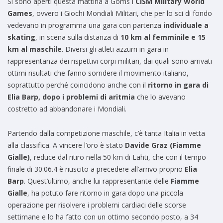
Si sono aperti questa mattina a Goms i
CISM Military World
Games
, ovvero i Giochi Mondiali Militari, che per lo sci di fondo
vedevano in programma una gara con partenza
individuale a
skating
, in scena sulla distanza di
10 km al femminile e 15
km al maschile
. Diversi gli atleti azzurri in gara in
rappresentanza dei rispettivi corpi militari, dai quali sono arrivati
ottimi risultati che fanno sorridere il movimento italiano,
soprattutto perché coincidono anche con il
ritorno in gara di
Elia Barp, dopo i problemi di aritmia
che lo avevano
costretto ad abbandonare i Mondiali.
Partendo dalla competizione maschile, c’è tanta Italia in vetta
alla classifica. A vincere l’oro è stato
Davide Graz (Fiamme
Gialle)
, reduce dal ritiro nella 50 km di Lahti, che con il tempo
finale di 30:06.4 è riuscito a precedere all’arrivo proprio
Elia
Barp
. Quest’ultimo, anche lui rappresentante delle
Fiamme
Gialle
, ha potuto fare ritorno in gara dopo una piccola
operazione per risolvere i problemi cardiaci delle scorse
settimane e lo ha fatto con un ottimo secondo posto, a 34