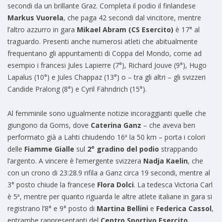
secondi da un brillante Graz. Completa il podio il finlandese
Markus Vuorela
, che paga 42 secondi dal vincitore, mentre
l’altro azzurro in gara
Mikael Abram (CS Esercito)
è 17° al
traguardo. Presenti anche numerosi atleti che abitualmente
frequentano gli appuntamenti di Coppa del Mondo, come ad
esempio i francesi Jules Lapierre (7°), Richard Jouve (9°), Hugo
Lapalus (10°) e Jules Chappaz (13°) o – tra gli altri – gli svizzeri
Candide Pralong (8°) e Cyril Fähndrich (15°).
Al femminile sono ugualmente notizie incoraggianti quelle che
giungono da Goms, dove
Caterina Ganz
– che aveva ben
performato già a Lahti chiudendo 16ª la 50 km – porta i colori
delle
Fiamme Gialle
sul
2° gradino del podio
strappando
l’argento. A vincere è l’emergente svizzera
Nadja Kaelin
, che
con un crono di 23:28.9 rifila a Ganz circa 19 secondi, mentre al
3° posto chiude la francese
Flora Dolci
. La tedesca Victoria Carl
è 5ª, mentre per quanto riguarda le altre atlete italiane in gara si
registrano l’8° e 9° posto di
Martina Bellini
e
Federica Cassol
,
entrambe rappresentanti del
Centro Sportivo Esercito
.