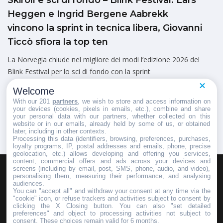
Skiroll e sci di fondo – Blink Festival: Lars
Heggen e Ingrid Bergene Aabrekk
vincono la sprint in tecnica libera, Giovanni
Ticcò sfiora la top ten
La Norvegia chiude nel migliore dei modi l’edizione 2026 del
Blink Festival per lo sci di fondo con la sprint
Marco Cangelli
Welcome
Pubblicato il
8 Agosto 2026
With our 201
partners
, we wish to store and access information on
your devices (cookies, pixels in emails, etc.), combine and share
your personal data with our partners, whether collected on this
website or in our emails, already held by some of us, or obtained
later, including in other contexts.
Processing this data (identifiers, browsing, preferences, purchases,
loyalty programs, IP, postal addresses and emails, phone, precise
geolocation, etc.) allows developing and offering you services,
content, commercial offers and ads across your devices and
screens (including by email, post, SMS, phone, audio, and video),
personalising them, measuring their performance, and analysing
HOMEPAGE
REDAZIONE
INVIA UN COMUNICATO STAMPA
audiences.
You can "accept all" and withdraw your consent at any time via the
PUBBLICITÀ
SCRIVI AL DIRETTORE
"cookie" icon, or refuse trackers and activities subject to consent by
clicking the X Closing button. You can also "set detailed
preferences" and object to processing activities not subject to
consent. These choices remain valid for 6 months.