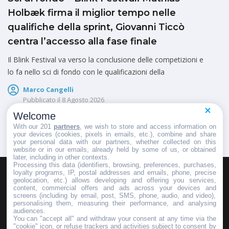
Holbæk firma il miglior tempo nelle
qualifiche della sprint, Giovanni Ticcò
centra l’accesso alla fase finale
Il Blink Festival va verso la conclusione delle competizioni e
lo fa nello sci di fondo con le qualificazioni della
Marco Cangelli
Pubblicato il
8 Agosto 2026
Welcome
With our 201
partners
, we wish to store and access information on
your devices (cookies, pixels in emails, etc.), combine and share
your personal data with our partners, whether collected on this
website or in our emails, already held by some of us, or obtained
later, including in other contexts.
Processing this data (identifiers, browsing, preferences, purchases,
loyalty programs, IP, postal addresses and emails, phone, precise
geolocation, etc.) allows developing and offering you services,
HOMEPAGE
REDAZIONE
INVIA UN COMUNICATO STAMPA
content, commercial offers and ads across your devices and
screens (including by email, post, SMS, phone, audio, and video),
PUBBLICITÀ
SCRIVI AL DIRETTORE
personalising them, measuring their performance, and analysing
audiences.
You can "accept all" and withdraw your consent at any time via the
"cookie" icon, or refuse trackers and activities subject to consent by