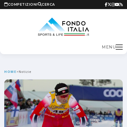
COMPETIZIONI
CERCA
MENU
HOME
>
Notizie