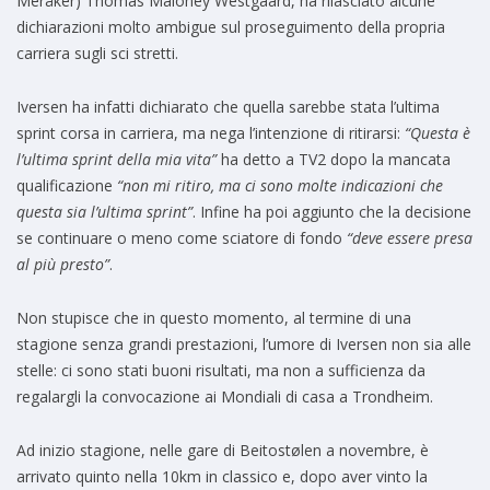
Meråker) Thomas Maloney Westgaard, ha rilasciato alcune
dichiarazioni molto ambigue sul proseguimento della propria
carriera sugli sci stretti.
Iversen ha infatti dichiarato che quella sarebbe stata l’ultima
sprint corsa in carriera, ma nega l’intenzione di ritirarsi:
“Questa è
l’ultima sprint della mia vita”
ha detto a TV2 dopo la mancata
qualificazione
“non mi ritiro, ma ci sono molte indicazioni che
questa sia l’ultima sprint”
. Infine ha poi aggiunto che la decisione
se continuare o meno come sciatore di fondo
“deve essere presa
al più presto”
.
Non stupisce che in questo momento, al termine di una
stagione senza grandi prestazioni, l’umore di Iversen non sia alle
stelle: ci sono stati buoni risultati, ma non a sufficienza da
regalargli la convocazione ai Mondiali di casa a Trondheim.
Ad inizio stagione, nelle gare di Beitostølen a novembre, è
arrivato quinto nella 10km in classico e, dopo aver vinto la