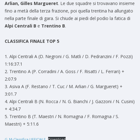
Arlian, Gilles Margueret
. Le due squadre si trovavano insieme
fino a metà della terza frazione, poi quella trentina ha allungato
nella parte finale di gara. Si chiude ai piedi del podio la fatica di
Alpi Centrali B
e
Trentino B
.
CLASSIFICA FINALE TOP 5
1. Alpi Centrali A (D. Negroni / G. Matli / D. Pedranzini / F. Pozzi)
1:16:37.1
2. Trentino A (P. Corradini / A. Goss / F. Risatti / L. Ferrari) +
2:07.9
3. Asiva A (F. Restano / T. Cuc / M. Arlian / G. Margueret) +
3:01.7
4. Alpi Centrali B (N. Rocca / N. G. Bianchi / J. Gazzoni / N. Cusini)
+ 4:34.7
5. Trentino B (T. Maestri / N. Romagna / F. Romagna / S.
Maestri) + 5:11.6
G_M-Classifica UFFICIALE
Download