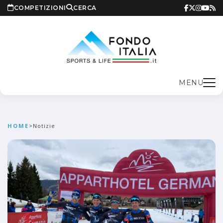
COMPETIZIONI
CERCA
MENU
HOME
>
Notizie