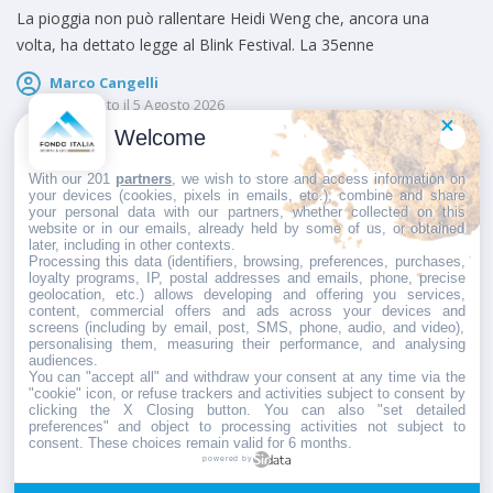
La pioggia non può rallentare Heidi Weng che, ancora una
volta, ha dettato legge al Blink Festival. La 35enne
Marco Cangelli
Pubblicato il
5 Agosto 2026
Welcome
With our 201
partners
, we wish to store and access information on
your devices (cookies, pixels in emails, etc.), combine and share
BIATHLON
,
SCI DI FONDO
,
SKIROLL
your personal data with our partners, whether collected on this
website or in our emails, already held by some of us, or obtained
Skiroll, sci di fondo e biathlon – Blink
later, including in other contexts.
Processing this data (identifiers, browsing, preferences, purchases,
Festival, Einar Hedegart celebra il
loyalty programs, IP, postal addresses and emails, phone, precise
geolocation, etc.) allows developing and offering you services,
successo al Lysebotn Opp: “Vincere qui è
content, commercial offers and ads across your devices and
screens (including by email, post, SMS, phone, audio, and video),
qualcosa che ti porti dentro tutta la vita”
personalising them, measuring their performance, and analysing
audiences.
You can "accept all" and withdraw your consent at any time via the
Einar Hedegart non ha paura di affrontare i suoi ormai ex
"cookie" icon, or refuse trackers and activities subject to consent by
colleghi dopo il trasferimento al biathlon e la
clicking the X Closing button. You can also "set detailed
preferences" and object to processing activities not subject to
Marco Cangelli
consent. These choices remain valid for 6 months.
powered by
Pubblicato il
5 Agosto 2026