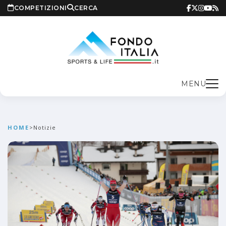
COMPETIZIONI
CERCA
MENU
HOME
>
Notizie