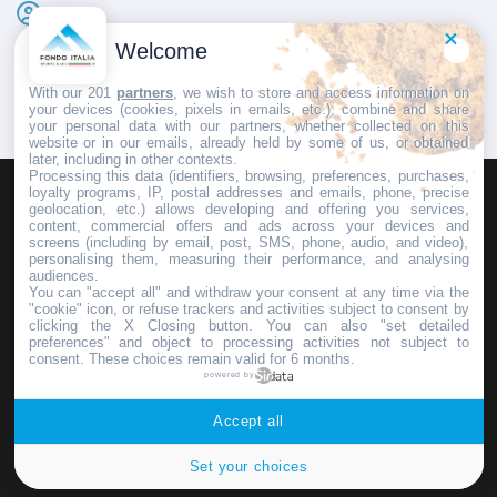
C.S.
Pubblicato il
23 Aprile 2025
Welcome
With our 201
partners
, we wish to store and access information on
your devices (cookies, pixels in emails, etc.), combine and share
your personal data with our partners, whether collected on this
website or in our emails, already held by some of us, or obtained
later, including in other contexts.
Processing this data (identifiers, browsing, preferences, purchases,
loyalty programs, IP, postal addresses and emails, phone, precise
geolocation, etc.) allows developing and offering you services,
HOMEPAGE
REDAZIONE
INVIA UN COMUNICATO STAMPA
content, commercial offers and ads across your devices and
screens (including by email, post, SMS, phone, audio, and video),
PUBBLICITÀ
SCRIVI AL DIRETTORE
personalising them, measuring their performance, and analysing
audiences.
You can "accept all" and withdraw your consent at any time via the
"cookie" icon, or refuse trackers and activities subject to consent by
clicking the X Closing button. You can also "set detailed
preferences" and object to processing activities not subject to
Copyright © 2016 - 2025 ASD Fondo Italia - Partita Iva: IT 03855110049
consent. These choices remain valid for 6 months.
powered by
Privacy policy
Accept all
Set your choices