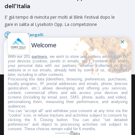
dell’Italia
E’ già tempo di rivincita per molti al Blink Festival dopo le
gare in salita al Lysebotn Opp. La competizione
Marco Cangelli
Pubblicato il
6 Agosto 2026
Welcome
With our 201
partners
, we wish to store and access information on
your devices (cookies, pixels in emails, etc.), combine and share
your personal data with our partners, whether collected on this
website or in our emails, already held by some of us, or obtained
later, including in other contexts.
Processing this data (identifiers, browsing, preferences, purchases,
loyalty programs, IP, postal addresses and emails, phone, precise
geolocation, etc.) allows developing and offering you services,
HOMEPAGE
REDAZIONE
INVIA UN COMUNICATO STAMPA
content, commercial offers and ads across your devices and
screens (including by email, post, SMS, phone, audio, and video),
PUBBLICITÀ
SCRIVI AL DIRETTORE
personalising them, measuring their performance, and analysing
audiences.
You can "accept all" and withdraw your consent at any time via the
"cookie" icon, or refuse trackers and activities subject to consent by
clicking the X Closing button. You can also "set detailed
preferences" and object to processing activities not subject to
Copyright © 2016 - 2025 ASD Fondo Italia - Partita Iva: IT 03855110049
consent. These choices remain valid for 6 months.
powered by