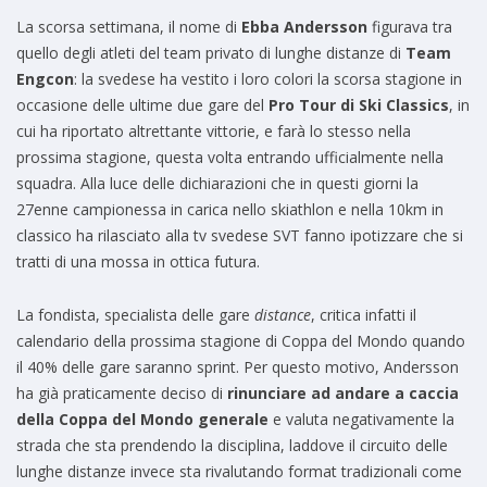
La scorsa settimana, il nome di
Ebba Andersson
figurava tra
quello degli atleti del team privato di lunghe distanze di
Team
Engcon
: la svedese ha vestito i loro colori la scorsa stagione in
occasione delle ultime due gare del
Pro Tour di Ski Classics
, in
cui ha riportato altrettante vittorie, e farà lo stesso nella
prossima stagione, questa volta entrando ufficialmente nella
squadra. Alla luce delle dichiarazioni che in questi giorni la
27enne campionessa in carica nello skiathlon e nella 10km in
classico ha rilasciato alla tv svedese SVT fanno ipotizzare che si
tratti di una mossa in ottica futura.
La fondista, specialista delle gare
distance
, critica infatti il
calendario della prossima stagione di Coppa del Mondo quando
il 40% delle gare saranno sprint. Per questo motivo, Andersson
ha già praticamente deciso di
rinunciare ad andare a caccia
della Coppa del Mondo generale
e valuta negativamente la
strada che sta prendendo la disciplina, laddove il circuito delle
lunghe distanze invece sta rivalutando format tradizionali come