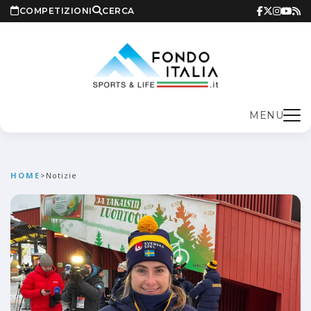
COMPETIZIONI
CERCA
MENU
HOME
>
Notizie