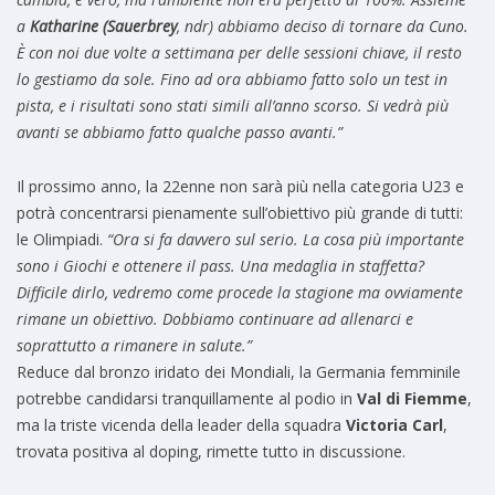
a
Katharine (Sauerbrey
, ndr) abbiamo deciso di tornare da Cuno.
È con noi due volte a settimana per delle sessioni chiave, il resto
lo gestiamo da sole. Fino ad ora abbiamo fatto solo un test in
pista, e i risultati sono stati simili all’anno scorso. Si vedrà più
avanti se abbiamo fatto qualche passo avanti.”
Il prossimo anno, la 22enne non sarà più nella categoria U23 e
potrà concentrarsi pienamente sull’obiettivo più grande di tutti:
le Olimpiadi.
“Ora si fa davvero sul serio. La cosa più importante
sono i Giochi e ottenere il pass. Una medaglia in staffetta?
Difficile dirlo, vedremo come procede la stagione ma ovviamente
rimane un obiettivo. Dobbiamo continuare ad allenarci e
soprattutto a rimanere in salute.”
Reduce dal bronzo iridato dei Mondiali, la Germania femminile
potrebbe candidarsi tranquillamente al podio in
Val di Fiemme
,
ma la triste vicenda della leader della squadra
Victoria Carl
,
trovata positiva al doping, rimette tutto in discussione.