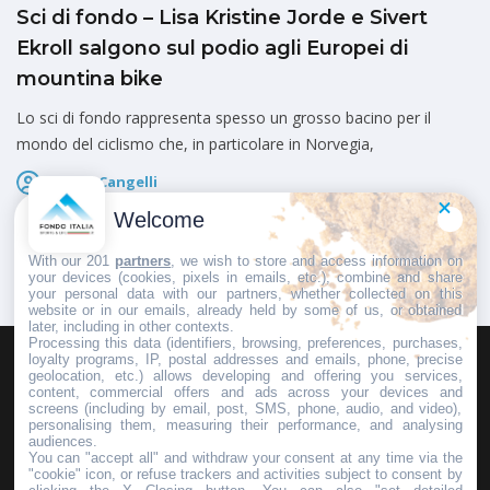
Sci di fondo – Lisa Kristine Jorde e Sivert
Ekroll salgono sul podio agli Europei di
mountina bike
Lo sci di fondo rappresenta spesso un grosso bacino per il
mondo del ciclismo che, in particolare in Norvegia,
Marco Cangelli
Pubblicato il
6 Agosto 2026
Welcome
With our 201
partners
, we wish to store and access information on
your devices (cookies, pixels in emails, etc.), combine and share
your personal data with our partners, whether collected on this
website or in our emails, already held by some of us, or obtained
later, including in other contexts.
Processing this data (identifiers, browsing, preferences, purchases,
loyalty programs, IP, postal addresses and emails, phone, precise
geolocation, etc.) allows developing and offering you services,
HOMEPAGE
REDAZIONE
INVIA UN COMUNICATO STAMPA
content, commercial offers and ads across your devices and
screens (including by email, post, SMS, phone, audio, and video),
PUBBLICITÀ
SCRIVI AL DIRETTORE
personalising them, measuring their performance, and analysing
audiences.
You can "accept all" and withdraw your consent at any time via the
"cookie" icon, or refuse trackers and activities subject to consent by