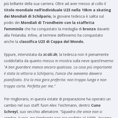
più brillante della sua carriera. Oltre ad aver messo al collo il
titolo mondiale nell’individuale U23 nella 10km a skating
dei Mondiali di Schilpario,
la giovane tedesca è salita sul
podio dei
Mondiali di Trondheim con la staffetta
femminile
che ha conquistato la medaglia di
bronzo
davanti
alla Finlandia. Infine, al termine dell’inverno ha conquistato
anche la
classifica U23 di Coppa del Mondo.
Eppure, intervistata da
xc-ski.de
, la tedesca non è pienamente
soddisfatta da quanto messo in mostra sulla neve quest’inverno:
“A ben guardare manca ancora qualcosa. La cosa più importante
è stata la vittoria a Schilpario, l’unica che avevamo davvero
pianificato. Era la mia gara preferita: non troppo lunga e non
troppo corta. Perfetta per me.”
Per migliorarsi, in questa estate di preparazione ha operato un
cambio nel suo staff: fuori Alex Teichmann, dentro
Cuno
Schreyl
, suo vecchio allenatore.
“Squadra che vince non si
cambia, è vero, ma l’ambiente non era perfetto al 100%. Assieme