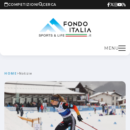
COMPETIZIONI
CERCA
MENU
HOME
>
Notizie