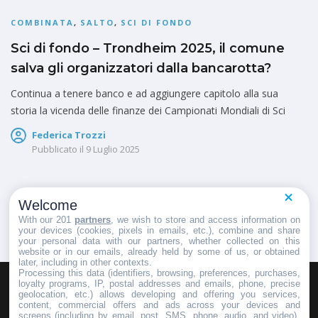
COMBINATA
,
SALTO
,
SCI DI FONDO
Sci di fondo – Trondheim 2025, il comune
salva gli organizzatori dalla bancarotta?
Continua a tenere banco e ad aggiungere capitolo alla sua
storia la vicenda delle finanze dei Campionati Mondiali di Sci
Federica Trozzi
Pubblicato il
9 Luglio 2025
Welcome
1
2
With our 201
partners
, we wish to store and access information on
your devices (cookies, pixels in emails, etc.), combine and share
your personal data with our partners, whether collected on this
website or in our emails, already held by some of us, or obtained
later, including in other contexts.
Processing this data (identifiers, browsing, preferences, purchases,
loyalty programs, IP, postal addresses and emails, phone, precise
geolocation, etc.) allows developing and offering you services,
HOMEPAGE
REDAZIONE
INVIA UN COMUNICATO STAMPA
content, commercial offers and ads across your devices and
screens (including by email, post, SMS, phone, audio, and video),