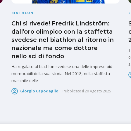
BIATHLON
S
Chi si rivede! Fredrik Lindström:
dall’oro olimpico con la staffetta
svedese nel biathlon al ritorno in
nazionale ma come dottore
T
nello sci di fondo
c
s
Ha regalato al biathlon svedese una delle imprese più
memorabili della sua storia. Nel 2018, nella staffetta
maschile delle
Giorgio Capodaglio
Pubblicato il
20 Agosto 2025