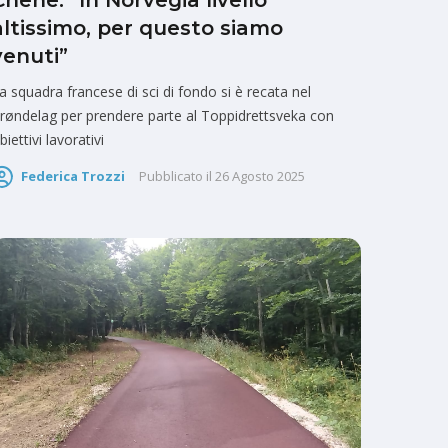
Chêne: “In Norvegia livello
altissimo, per questo siamo
venuti”
a squadra francese di sci di fondo si è recata nel
røndelag per prendere parte al Toppidrettsveka con
biettivi lavorativi
Federica Trozzi
Pubblicato il
26 Agosto 2025