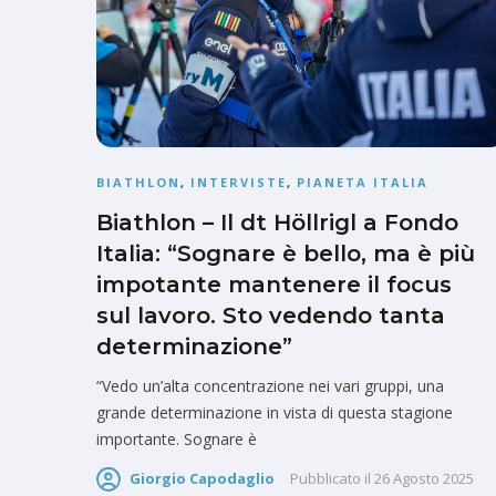
BIATHLON
,
INTERVISTE
,
PIANETA ITALIA
Biathlon – Il dt Höllrigl a Fondo
Italia: “Sognare è bello, ma è più
impotante mantenere il focus
sul lavoro. Sto vedendo tanta
determinazione”
“Vedo un’alta concentrazione nei vari gruppi, una
grande determinazione in vista di questa stagione
importante. Sognare è
Giorgio Capodaglio
Pubblicato il
26 Agosto 2025