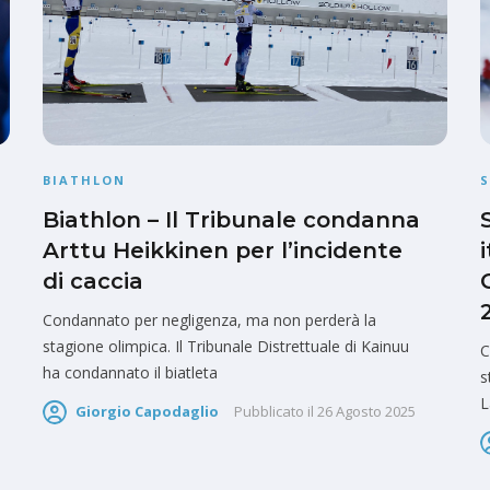
BIATHLON
S
Biathlon – Il Tribunale condanna
Arttu Heikkinen per l’incidente
di caccia
Condannato per negligenza, ma non perderà la
stagione olimpica. Il Tribunale Distrettuale di Kainuu
C
ha condannato il biatleta
s
L
Giorgio Capodaglio
Pubblicato il
26 Agosto 2025