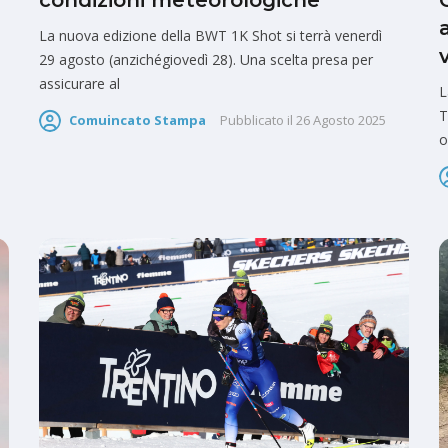
condizioni meteorologiche
La nuova edizione della BWT 1K Shot si terrà venerdì
29 agosto (anzichégiovedì 28). Una scelta presa per
assicurare al
L
T
Comuincato Stampa
Pubblicato il
26 Agosto 2025
o