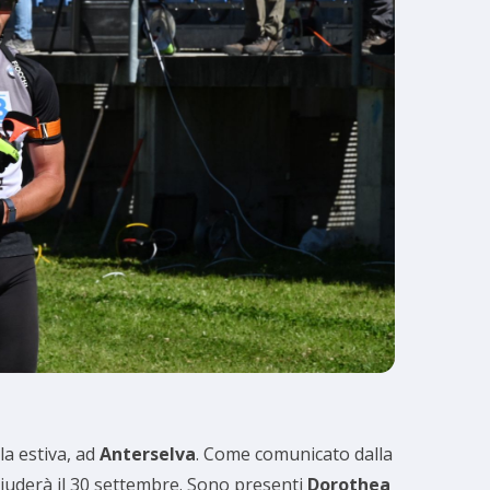
la estiva, ad
Anterselva
. Come comunicato dalla
i chiuderà il 30 settembre. Sono presenti
Dorothea