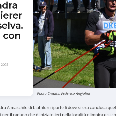
adra
ierer
selva.
o con
 2025
Photo Credits: Federico Angiolini
a A maschile di biathlon riparte lì dove si era conclusa quel
ti per il raduno che è iniziato ieri nella località olimpica e s