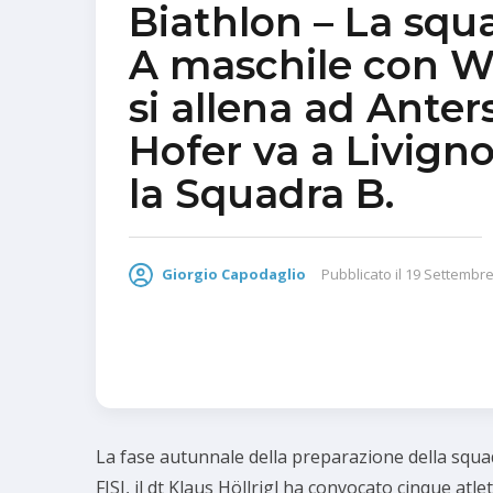
Biathlon – La squ
A maschile con W
si allena ad Anter
Hofer va a Livign
la Squadra B.
Giorgio Capodaglio
Pubblicato il
19 Settembre
La fase autunnale della preparazione della squadr
FISI, il dt Klaus Höllrigl ha convocato cinque atle