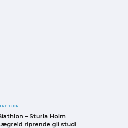
BIATHLON
Biathlon – Sturla Holm
Lægreid riprende gli studi