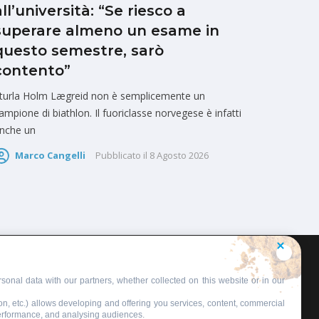
all’università: “Se riesco a
superare almeno un esame in
questo semestre, sarò
contento”
turla Holm Lægreid non è semplicemente un
ampione di biathlon. Il fuoriclasse norvegese è infatti
nche un
Marco Cangelli
Pubblicato il
8 Agosto 2026
sonal data with our partners, whether collected on this website or in our
on, etc.) allows developing and offering you services, content, commercial
performance, and analysing audiences.