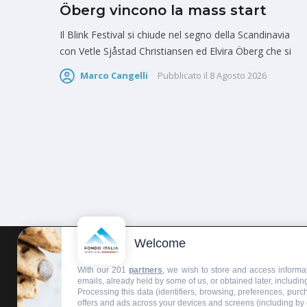
Öberg vincono la mass start
Il Blink Festival si chiude nel segno della Scandinavia
con Vetle Sjåstad Christiansen ed Elvira Öberg che si
Marco Cangelli
Pubblicato il
8 Agosto 2026
Welcome
HOMEPAGE
REDAZIONE
INVIA UN COMUNICATO STAMPA
With our 201
partners
, we wish to store and access informat
emails, already held by some of us, or obtained later, including
Processing this data (identifiers, browsing, preferences, pur
offers and ads across your devices and screens (including by