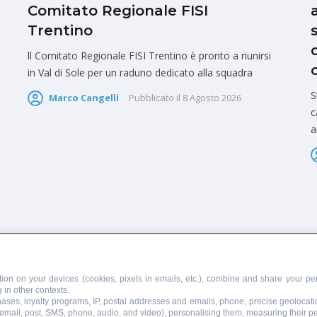
Comitato Regionale FISI
Trentino
ll Comitato Regionale FISI Trentino è pronto a riunirsi
in Val di Sole per un raduno dedicato alla squadra
S
Marco Cangelli
Pubblicato il
8 Agosto 2026
c
a
PUBBLICITÀ
SCRIVI AL DIRETTORE
ion on your devices (cookies, pixels in emails, etc.), combine and share your per
 in other contexts.
chases, loyalty programs, IP, postal addresses and emails, phone, precise geolocati
 email, post, SMS, phone, audio, and video), personalising them, measuring their 