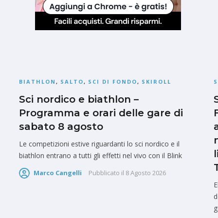
BIATHLON
,
SALTO
,
SCI DI FONDO
,
SKIROLL
S
Sci nordico e biathlon –
Programma e orari delle gare di
sabato 8 agosto
Le competizioni estive riguardanti lo sci nordico e il
biathlon entrano a tutti gli effetti nel vivo con il Blink
Marco Cangelli
Pubblicato il
8 Agosto 2026
E
d
g