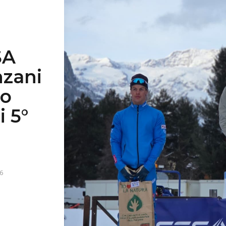
SA
nzani
ro
i 5°
6