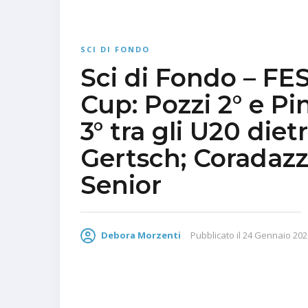
SCI DI FONDO
Sci di Fondo – FE
Cup: Pozzi 2° e Pi
3° tra gli U20 diet
Gertsch; Coradazz
Senior
Debora Morzenti
Pubblicato il
24 Gennaio 202