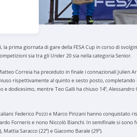
i, la prima giornata di gare della FESA Cup in corso di svol
competizioni sia tra gli Under 20 sia nella categoria Senior.
atteo Correia ha preceduto in finale i connazionali Julien Arn
uso rispettivamente al quinto e sesto posto, completando il 
mo e dodicesimo, mentre Teo Galli ha chiuso 14º, Alessandro 
taliani: Federico Pozzi e Marco Pinzani hanno conquistato ris
ardo Forneris e nono Niccolò Bianchi. In semifinale si sono f
, Mattia Saracco (22º) e Giacomo Barale (29º).