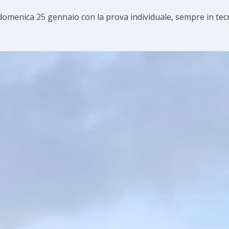
omenica 25 gennaio con la prova individuale, sempre in tecni