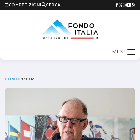
COMPETIZIONI
CERCA
MENU
HOME
>
Notizie