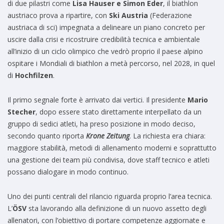
di due pilastri come
Lisa Hauser e Simon Eder
, il biathlon
austriaco prova a ripartire, con
Ski Austria
(Federazione
austriaca di sci) impegnata a delineare un piano concreto per
uscire dalla crisi e ricostruire credibilità tecnica e ambientale
all’inizio di un ciclo olimpico che vedrò proprio il paese alpino
ospitare i Mondiali di biathlon a metà percorso, nel 2028, in quel
di
Hochfilzen
.
Il primo segnale forte è arrivato dai vertici. Il presidente
Mario
Stecher
, dopo essere stato direttamente interpellato da un
gruppo di sedici atleti, ha preso posizione in modo deciso,
secondo quanto riporta
Krone Zeitung
. La richiesta era chiara:
maggiore stabilità, metodi di allenamento moderni e soprattutto
una gestione dei team più condivisa, dove staff tecnico e atleti
possano dialogare in modo continuo.
Uno dei punti centrali del rilancio riguarda proprio l’area tecnica.
L’
ÖSV
sta lavorando alla definizione di un nuovo assetto degli
allenatori, con l’obiettivo di portare competenze aggiornate e