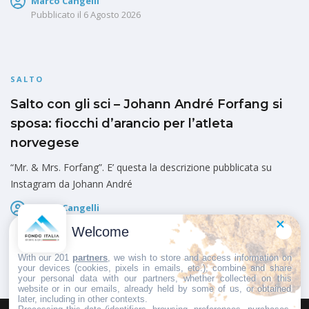
Marco Cangelli
Pubblicato il
6 Agosto 2026
SALTO
Salto con gli sci – Johann André Forfang si
sposa: fiocchi d’arancio per l’atleta
norvegese
“Mr. & Mrs. Forfang”. E’ questa la descrizione pubblicata su
Instagram da Johann André
Marco Cangelli
Pubblicato il
6 Agosto 2026
Welcome
With our 201
partners
, we wish to store and access information on
your devices (cookies, pixels in emails, etc.), combine and share
your personal data with our partners, whether collected on this
website or in our emails, already held by some of us, or obtained
later, including in other contexts.