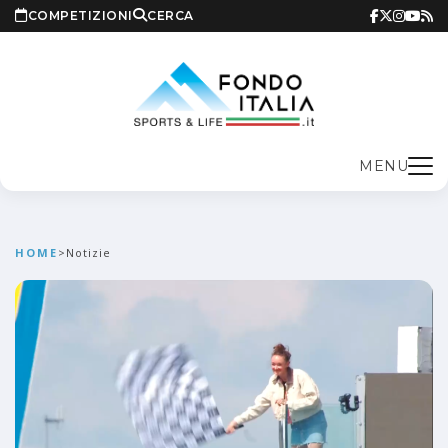
COMPETIZIONI
CERCA
MENU
HOME
>
Notizie