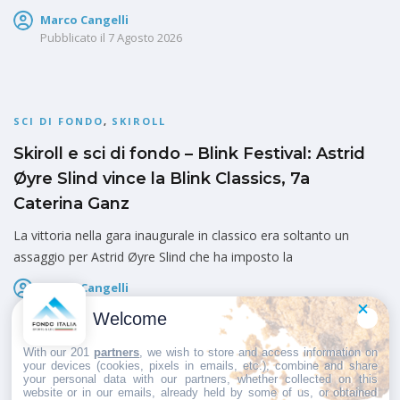
Marco Cangelli
Pubblicato il
7 Agosto 2026
SCI DI FONDO
,
SKIROLL
Skiroll e sci di fondo – Blink Festival: Astrid
Øyre Slind vince la Blink Classics, 7a
Caterina Ganz
La vittoria nella gara inaugurale in classico era soltanto un
assaggio per Astrid Øyre Slind che ha imposto la
Marco Cangelli
Pubblicato il
6 Agosto 2026
Welcome
With our 201
partners
, we wish to store and access information on
your devices (cookies, pixels in emails, etc.), combine and share
your personal data with our partners, whether collected on this
website or in our emails, already held by some of us, or obtained