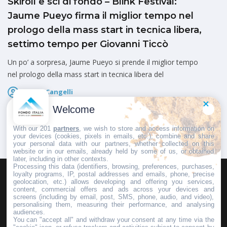
Skiroll e sci di fondo – Blink Festival:
Jaume Pueyo firma il miglior tempo nel
prologo della mass start in tecnica libera,
settimo tempo per Giovanni Ticcò
Un po’ a sorpresa, Jaume Pueyo si prende il miglior tempo
nel prologo della mass start in tecnica libera del
Marco Cangelli
Pubblicato il
7 Agosto 2026
Welcome
With our 201
partners
, we wish to store and access information on
your devices (cookies, pixels in emails, etc.), combine and share
your personal data with our partners, whether collected on this
website or in our emails, already held by some of us, or obtained
later, including in other contexts.
Processing this data (identifiers, browsing, preferences, purchases,
loyalty programs, IP, postal addresses and emails, phone, precise
geolocation, etc.) allows developing and offering you services,
HOMEPAGE
REDAZIONE
INVIA UN COMUNICATO STAMPA
content, commercial offers and ads across your devices and
screens (including by email, post, SMS, phone, audio, and video),
PUBBLICITÀ
SCRIVI AL DIRETTORE
personalising them, measuring their performance, and analysing
audiences.
You can "accept all" and withdraw your consent at any time via the