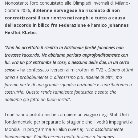
Nonostante l’oro conquistato alle Olimpiadi Invernali di Milano-
Cortina 2026,
il 34enne norvegese ha rischiato di non
concretizzarsi il suo rientro nei ranghi e tutto a causa
dell’accordo in bilico fra Federazione e l’amico Johannes
Høsflot Klæbo.
“Non ho accettato il rientro in Nazionale finché Johannes non
trovasse l’accordo. Ne abbiamo parlato approfonditamente con
lui. Era un po’ entrambe le cose, o nessuna delle due, in un certo
senso
– ha confessato Iversen ai microfoni di TV2 -.
Siamo ottimi
amici e probabilmente ci alleneremo più insieme di altri, ma
faremo parte di una grande squadra nazionale e contribuiremo a
costruirla. Questo rende l’ambiente fantastico e sento che
abbiamo già fatto un buon inizio
“.
I due hanno potuto anche compiere un viaggio negli Stati Uniti
fondamentale per preparare la stagione che li vedrà impegnati ai
Mondiali in programma a Falun (Svezia):
“Era assolutamente
fondamentale. Pianificheremo molto insieme a Johannes.