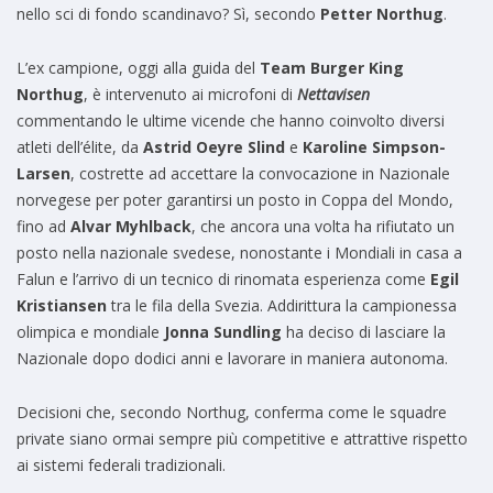
nello sci di fondo scandinavo? Sì, secondo
Petter Northug
.
L’ex campione, oggi alla guida del
Team Burger King
Northug
, è intervenuto ai microfoni di
Nettavisen
commentando le ultime vicende che hanno coinvolto diversi
atleti dell’élite, da
Astrid Oeyre Slind
e
Karoline Simpson-
Larsen
, costrette ad accettare la convocazione in Nazionale
norvegese per poter garantirsi un posto in Coppa del Mondo,
fino ad
Alvar Myhlback
, che ancora una volta ha rifiutato un
posto nella nazionale svedese, nonostante i Mondiali in casa a
Falun e l’arrivo di un tecnico di rinomata esperienza come
Egil
Kristiansen
tra le fila della Svezia. Addirittura la campionessa
olimpica e mondiale
Jonna Sundling
ha deciso di lasciare la
Nazionale dopo dodici anni e lavorare in maniera autonoma.
Decisioni che, secondo Northug, conferma come le squadre
private siano ormai sempre più competitive e attrattive rispetto
ai sistemi federali tradizionali.