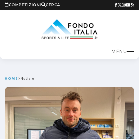
COMPETIZIONI
CERCA
MENU
HOME
>
Notizie