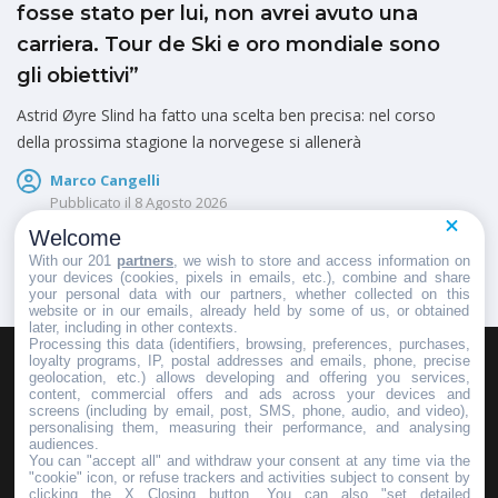
fosse stato per lui, non avrei avuto una
carriera. Tour de Ski e oro mondiale sono
gli obiettivi”
Astrid Øyre Slind ha fatto una scelta ben precisa: nel corso
della prossima stagione la norvegese si allenerà
Marco Cangelli
Pubblicato il
8 Agosto 2026
Welcome
With our 201
partners
, we wish to store and access information on
your devices (cookies, pixels in emails, etc.), combine and share
your personal data with our partners, whether collected on this
website or in our emails, already held by some of us, or obtained
later, including in other contexts.
Processing this data (identifiers, browsing, preferences, purchases,
loyalty programs, IP, postal addresses and emails, phone, precise
geolocation, etc.) allows developing and offering you services,
HOMEPAGE
REDAZIONE
INVIA UN COMUNICATO STAMPA
content, commercial offers and ads across your devices and
screens (including by email, post, SMS, phone, audio, and video),
PUBBLICITÀ
SCRIVI AL DIRETTORE
personalising them, measuring their performance, and analysing
audiences.
You can "accept all" and withdraw your consent at any time via the
"cookie" icon, or refuse trackers and activities subject to consent by
clicking the X Closing button. You can also "set detailed