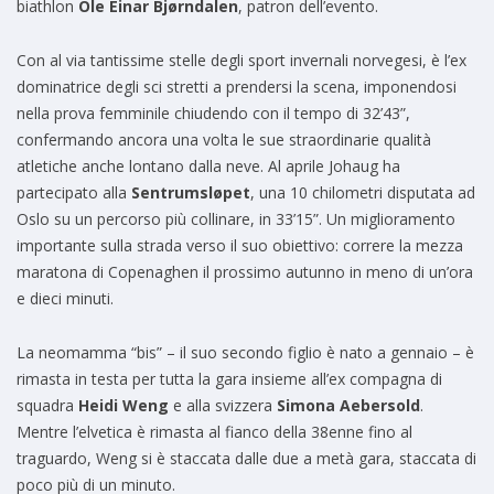
biathlon
Ole Einar Bjørndalen
, patron dell’evento.
Con al via tantissime stelle degli sport invernali norvegesi, è l’ex
dominatrice degli sci stretti a prendersi la scena, imponendosi
nella prova femminile chiudendo con il tempo di 32’43”,
confermando ancora una volta le sue straordinarie qualità
atletiche anche lontano dalla neve. Al aprile Johaug ha
partecipato alla
Sentrumsløpet
, una 10 chilometri disputata ad
Oslo su un percorso più collinare, in 33’15”. Un miglioramento
importante sulla strada verso il suo obiettivo: correre la mezza
maratona di Copenaghen il prossimo autunno in meno di un’ora
e dieci minuti.
La neomamma “bis” – il suo secondo figlio è nato a gennaio – è
rimasta in testa per tutta la gara insieme all’ex compagna di
squadra
Heidi Weng
e alla svizzera
Simona Aebersold
.
Mentre l’elvetica è rimasta al fianco della 38enne fino al
traguardo, Weng si è staccata dalle due a metà gara, staccata di
poco più di un minuto.