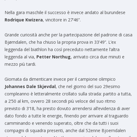
Nella gara maschile il successo è invece andato al burundese
Rodrique Kwizera
, vincitore in 27’46”.
Grande curiosità anche per la partecipazione del padrone di casa
Bjørndalen, che ha chiuso la propria prova in 33’49”. L’ex
leggenda del biathlon ha così preceduto nettamente l’altra
leggenda al via,
Petter Northug
, arrivato circa due minuti e
mezzo più tardi.
Giornata da dimenticare invece per il campione olimpico
Johannes Dale Skjevdal
, che nel giorno del suo 29esimo
compleanno è letteralmente crollato sulla strada: partito a tutta,
a 2’50 al km, ovvero 28 secondi più veloce del suo ritmo
previsto di 3’18, ha presto dovuto arrendersi all’evidenza di aver
dato fondo a tutte le energie, finendo per arrivare al traguardo
camminando e venendo superato, oltre che da tutti i suoi
compagni di squadra presenti, anche dal 52enne Bjoerndalen