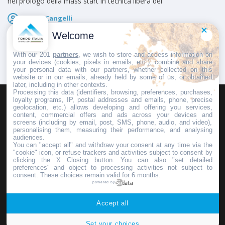
nel prologo della mass start in tecnica libera del
Marco Cangelli
Pubblicato il
7 Agosto 2026
Welcome
With our 201
partners
, we wish to store and access information on
your devices (cookies, pixels in emails, etc.), combine and share
your personal data with our partners, whether collected on this
website or in our emails, already held by some of us, or obtained
later, including in other contexts.
Processing this data (identifiers, browsing, preferences, purchases,
loyalty programs, IP, postal addresses and emails, phone, precise
geolocation, etc.) allows developing and offering you services,
HOMEPAGE
REDAZIONE
INVIA UN COMUNICATO STAMPA
content, commercial offers and ads across your devices and
screens (including by email, post, SMS, phone, audio, and video),
PUBBLICITÀ
SCRIVI AL DIRETTORE
personalising them, measuring their performance, and analysing
audiences.
You can "accept all" and withdraw your consent at any time via the
"cookie" icon, or refuse trackers and activities subject to consent by
clicking the X Closing button. You can also "set detailed
preferences" and object to processing activities not subject to
Copyright © 2016 - 2025 ASD Fondo Italia - Partita Iva: IT 03855110049
consent. These choices remain valid for 6 months.
powered by
Privacy policy
Accept all
Set your choices