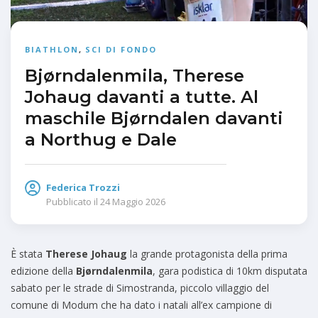
BIATHLON
,
SCI DI FONDO
Bjørndalenmila, Therese
Johaug davanti a tutte. Al
maschile Bjørndalen davanti
a Northug e Dale
Federica Trozzi
Pubblicato il
24 Maggio 2026
È stata
Therese Johaug
la grande protagonista della prima
edizione della
Bjørndalenmila
, gara podistica di 10km disputata
sabato per le strade di Simostranda, piccolo villaggio del
comune di Modum che ha dato i natali all’ex campione di