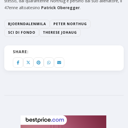
stesso, dal quarantenne Northug e persino dal suo allenatore, il
47enne altoatesino
Patrick Oberegger
.
BJOERNDALENMILA
PETER NORTHUG
SCI DI FONDO
THERESE JOHAUG
SHARE: