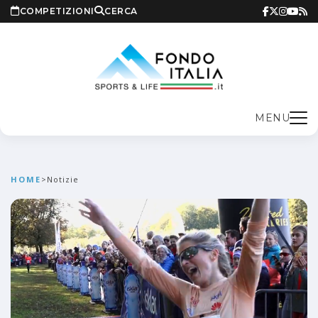
COMPETIZIONI
CERCA
MENU
HOME
>
Notizie