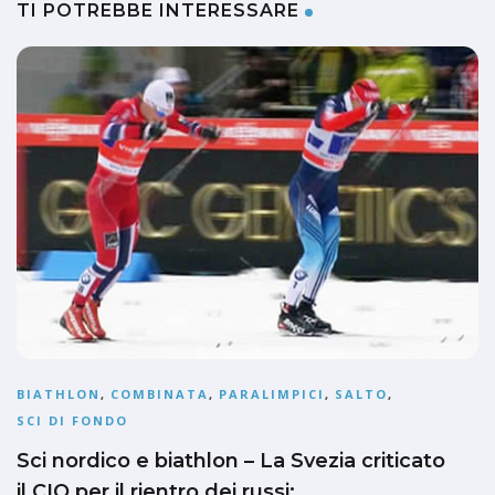
TI POTREBBE INTERESSARE
BIATHLON
,
COMBINATA
,
PARALIMPICI
,
SALTO
,
SCI DI FONDO
Sci nordico e biathlon – La Svezia criticato
il CIO per il rientro dei russi: