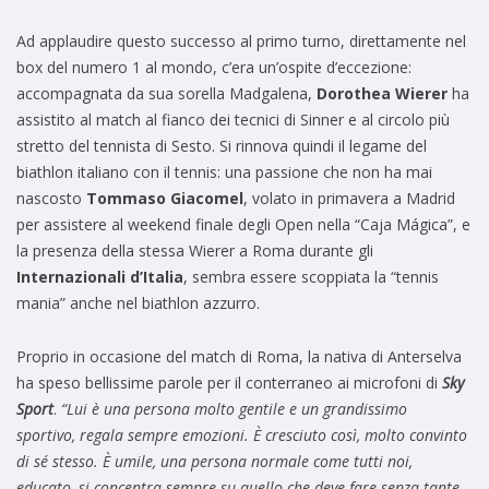
Ad applaudire questo successo al primo turno, direttamente nel
box del numero 1 al mondo, c’era un’ospite d’eccezione:
accompagnata da sua sorella Madgalena,
Dorothea Wierer
ha
assistito al match al fianco dei tecnici di Sinner e al circolo più
stretto del tennista di Sesto. Si rinnova quindi il legame del
biathlon italiano con il tennis: una passione che non ha mai
nascosto
Tommaso Giacomel
, volato in primavera a Madrid
per assistere al weekend finale degli Open nella “Caja Mágica”, e
la presenza della stessa Wierer a Roma durante gli
Internazionali d’Italia
, sembra essere scoppiata la “tennis
mania” anche nel biathlon azzurro.
Proprio in occasione del match di Roma, la nativa di Anterselva
ha speso bellissime parole per il conterraneo ai microfoni di
Sky
Sport
.
“Lui è una persona molto gentile e un grandissimo
sportivo, regala sempre emozioni. È cresciuto così, molto convinto
di sé stesso. È umile, una persona normale come tutti noi,
educato, si concentra sempre su quello che deve fare senza tante