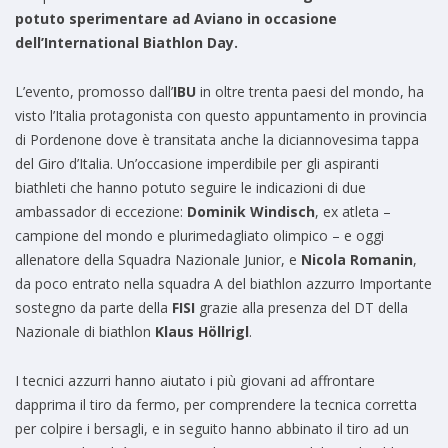
potuto sperimentare ad Aviano in occasione
dell’International Biathlon Day.
L’evento, promosso dall’
IBU
in oltre trenta paesi del mondo, ha
visto l’Italia protagonista con questo appuntamento in provincia
di Pordenone dove è transitata anche la diciannovesima tappa
del Giro d’Italia. Un’occasione imperdibile per gli aspiranti
biathleti che hanno potuto seguire le indicazioni di due
ambassador di eccezione:
Dominik Windisch
, ex atleta –
campione del mondo e plurimedagliato olimpico – e oggi
allenatore della Squadra Nazionale Junior, e
Nicola Romanin
,
da poco entrato nella squadra A del biathlon azzurro Importante
sostegno da parte della
FISI
grazie alla presenza del DT della
Nazionale di biathlon
Klaus Höllrigl
.
I tecnici azzurri hanno aiutato i più giovani ad affrontare
dapprima il tiro da fermo, per comprendere la tecnica corretta
per colpire i bersagli, e in seguito hanno abbinato il tiro ad un