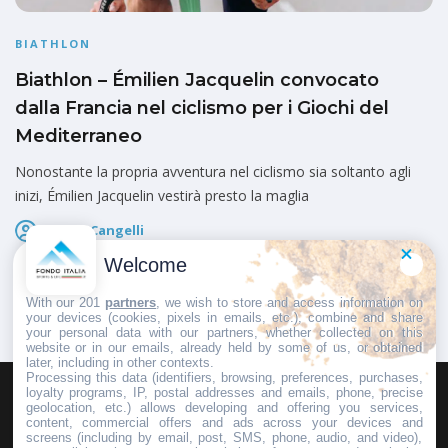
BIATHLON
Biathlon – Émilien Jacquelin convocato
dalla Francia nel ciclismo per i Giochi del
Mediterraneo
Nonostante la propria avventura nel ciclismo sia soltanto agli
inizi, Émilien Jacquelin vestirà presto la maglia
Marco Cangelli
Pubblicato il
5 Agosto 2026
Welcome
With our 201
partners
, we wish to store and access information on
your devices (cookies, pixels in emails, etc.), combine and share
your personal data with our partners, whether collected on this
website or in our emails, already held by some of us, or obtained
later, including in other contexts.
Processing this data (identifiers, browsing, preferences, purchases,
loyalty programs, IP, postal addresses and emails, phone, precise
geolocation, etc.) allows developing and offering you services,
HOMEPAGE
REDAZIONE
INVIA UN COMUNICATO STAMPA
content, commercial offers and ads across your devices and
screens (including by email, post, SMS, phone, audio, and video),
PUBBLICITÀ
SCRIVI AL DIRETTORE