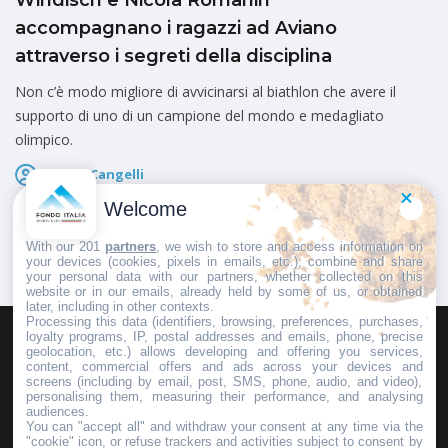
Windisch e Nicola Romanin
accompagnano i ragazzi ad Aviano
attraverso i segreti della disciplina
Non c’è modo migliore di avvicinarsi al biathlon che avere il
supporto di uno di un campione del mondo e medagliato
olimpico.
Marco Cangelli
Pubblicato il
30 Maggio 2026
Welcome
With our 201
partners
, we wish to store and access information on
your devices (cookies, pixels in emails, etc.), combine and share
your personal data with our partners, whether collected on this
website or in our emails, already held by some of us, or obtained
later, including in other contexts.
Processing this data (identifiers, browsing, preferences, purchases,
loyalty programs, IP, postal addresses and emails, phone, precise
geolocation, etc.) allows developing and offering you services,
HOMEPAGE
REDAZIONE
INVIA UN COMUNICATO STAMPA
content, commercial offers and ads across your devices and
screens (including by email, post, SMS, phone, audio, and video),
PUBBLICITÀ
SCRIVI AL DIRETTORE
personalising them, measuring their performance, and analysing
audiences.
You can "accept all" and withdraw your consent at any time via the
"cookie" icon, or refuse trackers and activities subject to consent by