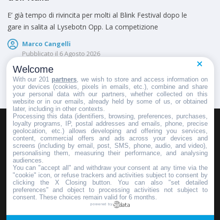
E’ già tempo di rivincita per molti al Blink Festival dopo le
gare in salita al Lysebotn Opp. La competizione
Marco Cangelli
Pubblicato il
6 Agosto 2026
Welcome
With our 201
partners
, we wish to store and access information on
your devices (cookies, pixels in emails, etc.), combine and share
your personal data with our partners, whether collected on this
website or in our emails, already held by some of us, or obtained
later, including in other contexts.
Processing this data (identifiers, browsing, preferences, purchases,
loyalty programs, IP, postal addresses and emails, phone, precise
geolocation, etc.) allows developing and offering you services,
HOMEPAGE
REDAZIONE
INVIA UN COMUNICATO STAMPA
content, commercial offers and ads across your devices and
screens (including by email, post, SMS, phone, audio, and video),
PUBBLICITÀ
SCRIVI AL DIRETTORE
personalising them, measuring their performance, and analysing
audiences.
You can "accept all" and withdraw your consent at any time via the
"cookie" icon, or refuse trackers and activities subject to consent by
clicking the X Closing button. You can also "set detailed
preferences" and object to processing activities not subject to
Copyright © 2016 - 2025 ASD Fondo Italia - Partita Iva: IT 03855110049
consent. These choices remain valid for 6 months.
powered by
Privacy policy