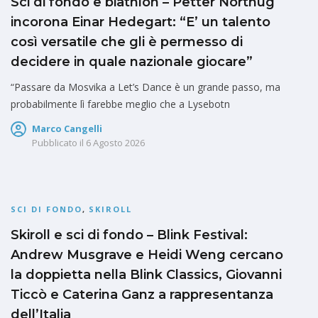
Sci di fondo e biathlon – Petter Northug
incorona Einar Hedegart: “E’ un talento
così versatile che gli è permesso di
decidere in quale nazionale giocare”
“Passare da Mosvika a Let’s Dance è un grande passo, ma
probabilmente lì farebbe meglio che a Lysebotn
Marco Cangelli
Pubblicato il
6 Agosto 2026
SCI DI FONDO
,
SKIROLL
Skiroll e sci di fondo – Blink Festival:
Andrew Musgrave e Heidi Weng cercano
la doppietta nella Blink Classics, Giovanni
Ticcò e Caterina Ganz a rappresentanza
dell’Italia