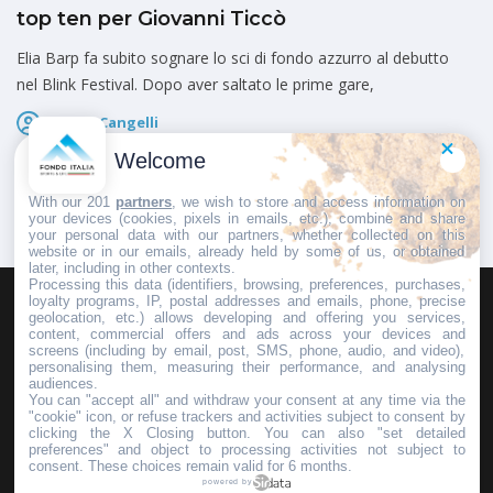
top ten per Giovanni Ticcò
Elia Barp fa subito sognare lo sci di fondo azzurro al debutto
nel Blink Festival. Dopo aver saltato le prime gare,
Marco Cangelli
Pubblicato il
7 Agosto 2026
Welcome
With our 201
partners
, we wish to store and access information on
your devices (cookies, pixels in emails, etc.), combine and share
your personal data with our partners, whether collected on this
website or in our emails, already held by some of us, or obtained
later, including in other contexts.
Processing this data (identifiers, browsing, preferences, purchases,
loyalty programs, IP, postal addresses and emails, phone, precise
geolocation, etc.) allows developing and offering you services,
HOMEPAGE
REDAZIONE
INVIA UN COMUNICATO STAMPA
content, commercial offers and ads across your devices and
screens (including by email, post, SMS, phone, audio, and video),
PUBBLICITÀ
SCRIVI AL DIRETTORE
personalising them, measuring their performance, and analysing
audiences.
You can "accept all" and withdraw your consent at any time via the
"cookie" icon, or refuse trackers and activities subject to consent by
clicking the X Closing button. You can also "set detailed
preferences" and object to processing activities not subject to
Copyright © 2016 - 2025 ASD Fondo Italia - Partita Iva: IT 03855110049
consent. These choices remain valid for 6 months.
powered by
Privacy policy