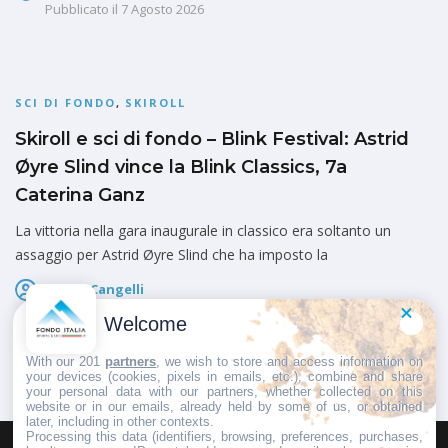
Pubblicato il
7 Agosto 2026
SCI DI FONDO
,
SKIROLL
Skiroll e sci di fondo – Blink Festival: Astrid
Øyre Slind vince la Blink Classics, 7a
Caterina Ganz
La vittoria nella gara inaugurale in classico era soltanto un
assaggio per Astrid Øyre Slind che ha imposto la
Marco Cangelli
Pubblicato il
6 Agosto 2026
Welcome
With our 201
partners
, we wish to store and access information on
your devices (cookies, pixels in emails, etc.), combine and share
your personal data with our partners, whether collected on this
website or in our emails, already held by some of us, or obtained
later, including in other contexts.
Processing this data (identifiers, browsing, preferences, purchases,