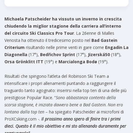
Michaela Patscheider ha vissuto un inverno in crescita
chiudendo la miglior stagione della carriera all’interno
del circuito Ski Classics Pro Tour
. La 26enne di Malles
Venosta ha ottenuto il tredicesimo posto nel
Bad Gastein
Criterium
risultando nelle prime venti in gare come
Engadin La
Diagonella
(17°),
Bedřichov Sprint
(17°),
Jizerská50
(18°),
Orsa Grönklitt ITT
(19°) e
Marcialonga Bodø
(19°).
Risultati che spingono l’atleta del Robinson Ski Team a
intensificare i propri allenamenti puntando a raggiungere il
traguardo tanto agognato: inserirsi nella top ten di una delle più
prestigiose Popular Race. “
Sono abbastanza contento della
scorsa stagione, è iniziata davvero bene a Bad Gastein
.
Non ero
lontano dalla top ten
– ha spiegato Patscheider ai microfoni di
ProXCskiing.com -.
Il prossimo anno spero di finire tra i primi
dieci. Questo è il mio obiettivo e mi sto allenando duramente per