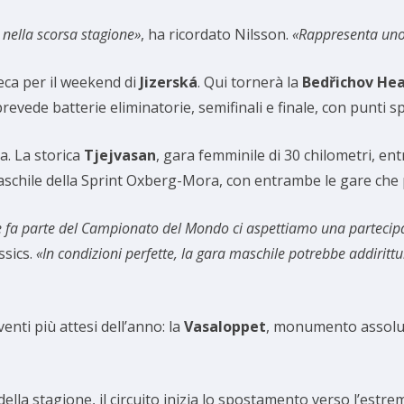
 nella scorsa stagione»
, ha ricordato Nilsson.
«Rappresenta uno 
Ceca per il weekend di
Jizerská
. Qui tornerà la
Bedřichov Hea
evede batterie eliminatorie, semifinali e finale, con punti sp
a. La storica
Tjejvasan
, gara femminile di 30 chilometri, entr
schile della Sprint Oxberg-Mora, con entrambe le gare che 
 fa parte del Campionato del Mondo ci aspettiamo una partecip
ssics.
«In condizioni perfette, la gara maschile potrebbe addirit
enti più attesi dell’anno: la
Vasaloppet
, monumento assoluto
della stagione, il circuito inizia lo spostamento verso l’estre