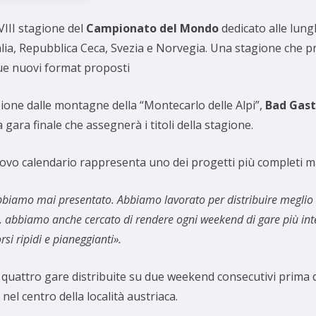
XVIII stagione del
Campionato del Mondo
dedicato alle lung
alia, Repubblica Ceca, Svezia e Norvegia. Una stagione che pr
due nuovi format proposti
izione dalle montagne della “Montecarlo delle Alpi”,
Bad Gast
la gara finale che assegnerà i titoli della stagione.
 nuovo calendario rappresenta uno dei progetti più completi mai
 abbiamo mai presentato. Abbiamo lavorato per distribuire meglio 
abbiamo anche cercato di rendere ogni weekend di gare più intere
si ripidi e pianeggianti».
n quattro gare distribuite su due weekend consecutivi prima d
el centro della località austriaca.