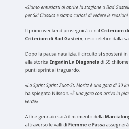
«Siamo entusiasti di aprire la stagione a Bad Gastei
per Ski Classics e siamo curiosi di vedere le reazioni 
Il primo weekend proseguirà con il
Criterium d
Criterium di Bad Gastein
, reso celebre dalla s
Dopo la pausa natalizia, il circuito si sposterà 
alla storica
Engadin La Diagonela
di 55 chilomet
punti sprint al traguardo.
«La Sprint Sprint Zuoz-St. Moritz è una gara di 30 km
ha spiegato Nilsson.
«È una gara con arrivo in pian
verde»
A fine gennaio sarà il momento della
Marcialon
attraverso le valli di
Fiemme e Fassa
assegnerà 5