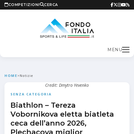
COMPETIZIONI
CERCA
MENU
HOME
>
Notizie
Credit: Dmytro Yevenko
SENZA CATEGORIA
Biathlon – Tereza
Vobornikova eletta biatleta
ceca dell’anno 2026,
Plechacova miglior