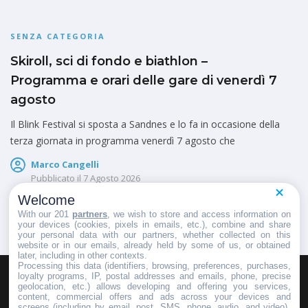
SENZA CATEGORIA
Skiroll, sci di fondo e biathlon –
Programma e orari delle gare di venerdì 7
agosto
Il Blink Festival si sposta a Sandnes e lo fa in occasione della
terza giornata in programma venerdì 7 agosto che
Marco Cangelli
Pubblicato il
7 Agosto 2026
Welcome
With our 201
partners
, we wish to store and access information on
your devices (cookies, pixels in emails, etc.), combine and share
your personal data with our partners, whether collected on this
website or in our emails, already held by some of us, or obtained
later, including in other contexts.
Processing this data (identifiers, browsing, preferences, purchases,
loyalty programs, IP, postal addresses and emails, phone, precise
geolocation, etc.) allows developing and offering you services,
HOMEPAGE
REDAZIONE
INVIA UN COMUNICATO STAMPA
content, commercial offers and ads across your devices and
screens (including by email, post, SMS, phone, audio, and video),