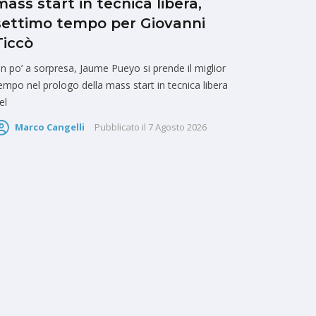
mass start in tecnica libera,
settimo tempo per Giovanni
Ticcò
n po’ a sorpresa, Jaume Pueyo si prende il miglior
empo nel prologo della mass start in tecnica libera
el
Marco Cangelli
Pubblicato il
7 Agosto 2026