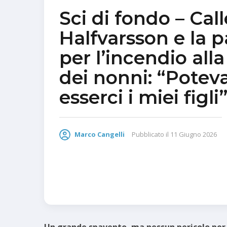
Sci di fondo – Call
Halfvarsson e la 
per l’incendio all
dei nonni: “Potev
esserci i miei figli
Marco Cangelli
Pubblicato il
11 Giugno 2026
Un grande spavento, ma nessun pericolo per C