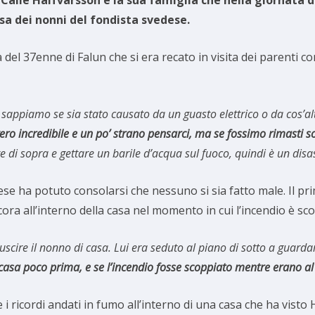
asa dei nonni del fondista svedese.
el 37enne di Falun che si era recato in visita dei parenti con 
 sappiamo se sia stato causato da un guasto elettrico o da cos’al
ero incredibile e un po’ strano pensarci, ma se fossimo rimasti s
i sopra e gettare un barile d’acqua sul fuoco, quindi è un disas
e ha potuto consolarsi che nessuno si sia fatto male. Il pr
cora all’interno della casa nel momento in cui l’incendio è sc
uscire il nonno di casa. Lui era seduto al piano di sotto a guardar
in casa poco prima, e se l’incendio fosse scoppiato mentre erano a
 ricordi andati in fumo all’interno di una casa che ha visto