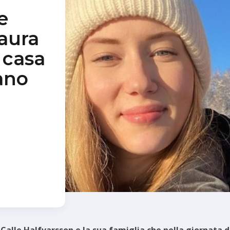
e
paura
a casa
ano
”
alle Halfvarsson e la sua famiglia che nella giornata d