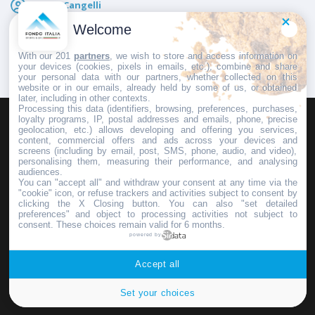
Marco Cangelli
Pubblicato il
7 Agosto 2026
Welcome
With our 201
partners
, we wish to store and access information on
your devices (cookies, pixels in emails, etc.), combine and share
your personal data with our partners, whether collected on this
website or in our emails, already held by some of us, or obtained
later, including in other contexts.
Processing this data (identifiers, browsing, preferences, purchases,
loyalty programs, IP, postal addresses and emails, phone, precise
geolocation, etc.) allows developing and offering you services,
HOMEPAGE
REDAZIONE
INVIA UN COMUNICATO STAMPA
content, commercial offers and ads across your devices and
screens (including by email, post, SMS, phone, audio, and video),
PUBBLICITÀ
SCRIVI AL DIRETTORE
personalising them, measuring their performance, and analysing
audiences.
You can "accept all" and withdraw your consent at any time via the
"cookie" icon, or refuse trackers and activities subject to consent by
clicking the X Closing button. You can also "set detailed
preferences" and object to processing activities not subject to
Copyright © 2016 - 2025 ASD Fondo Italia - Partita Iva: IT 03855110049
consent. These choices remain valid for 6 months.
powered by
Privacy policy
Accept all
Set your choices