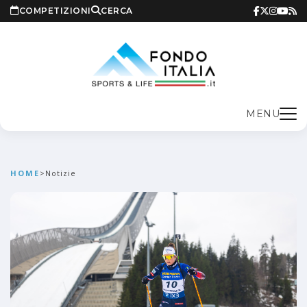
COMPETIZIONI
CERCA
MENU
HOME
>
Notizie