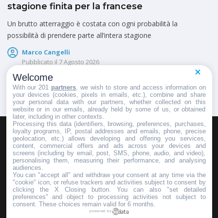
stagione finita per la francese
Un brutto atterraggio è costata con ogni probabilità la
possibilità di prendere parte all’intera stagione
Marco Cangelli
Pubblicato il
7 Agosto 2026
Welcome
With our 201
partners
, we wish to store and access information on
your devices (cookies, pixels in emails, etc.), combine and share
your personal data with our partners, whether collected on this
website or in our emails, already held by some of us, or obtained
later, including in other contexts.
Processing this data (identifiers, browsing, preferences, purchases,
loyalty programs, IP, postal addresses and emails, phone, precise
geolocation, etc.) allows developing and offering you services,
HOMEPAGE
REDAZIONE
INVIA UN COMUNICATO STAMPA
content, commercial offers and ads across your devices and
screens (including by email, post, SMS, phone, audio, and video),
PUBBLICITÀ
SCRIVI AL DIRETTORE
personalising them, measuring their performance, and analysing
audiences.
You can "accept all" and withdraw your consent at any time via the
"cookie" icon, or refuse trackers and activities subject to consent by
clicking the X Closing button. You can also "set detailed
preferences" and object to processing activities not subject to
Copyright © 2016 - 2025 ASD Fondo Italia - Partita Iva: IT 03855110049
consent. These choices remain valid for 6 months.
powered by
Privacy policy