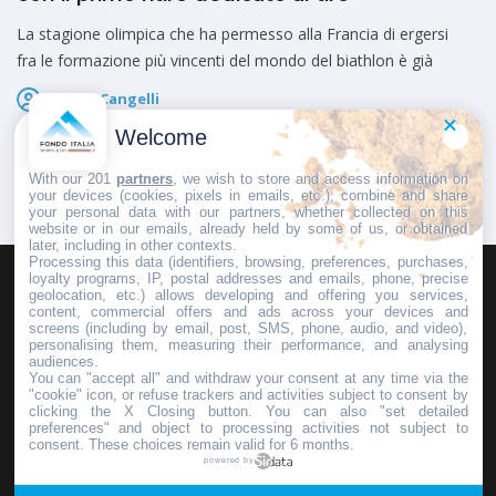
La stagione olimpica che ha permesso alla Francia di ergersi
fra le formazione più vincenti del mondo del biathlon è già
Marco Cangelli
Pubblicato il
16 Maggio 2026
Welcome
With our 201
partners
, we wish to store and access information on
your devices (cookies, pixels in emails, etc.), combine and share
your personal data with our partners, whether collected on this
website or in our emails, already held by some of us, or obtained
later, including in other contexts.
Processing this data (identifiers, browsing, preferences, purchases,
loyalty programs, IP, postal addresses and emails, phone, precise
geolocation, etc.) allows developing and offering you services,
HOMEPAGE
REDAZIONE
INVIA UN COMUNICATO STAMPA
content, commercial offers and ads across your devices and
screens (including by email, post, SMS, phone, audio, and video),
PUBBLICITÀ
SCRIVI AL DIRETTORE
personalising them, measuring their performance, and analysing
audiences.
You can "accept all" and withdraw your consent at any time via the
"cookie" icon, or refuse trackers and activities subject to consent by
clicking the X Closing button. You can also "set detailed
preferences" and object to processing activities not subject to
Copyright © 2016 - 2025 ASD Fondo Italia - Partita Iva: IT 03855110049
consent. These choices remain valid for 6 months.
powered by
Privacy policy