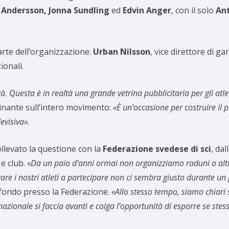
a Andersson, Jonna Sundling
ed
Edvin Anger
, con il solo
An
arte dell’organizzazione.
Urban Nilsson
, vice direttore di g
ionali.
Questa è in realtà una grande vetrina pubblicitaria per gli atle
ainante sull’intero movimento:
«È un’occasione per costruire il
evisiva».
llevato la questione con la
Federazione svedese di sci
, dal
 e club.
«Da un paio d’anni ormai non organizziamo raduni o altr
re i nostri atleti a partecipare non ci sembra giusto durante un
i fondo presso la Federazione.
«Allo stesso tempo, siamo chiari 
azionale si faccia avanti e colga l’opportunità di esporre se stessi