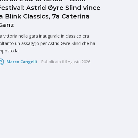
Festival: Astrid Øyre Slind vince
la Blink Classics, 7a Caterina
Ganz
a vittoria nella gara inaugurale in classico era
oltanto un assaggio per Astrid Øyre Slind che ha
mposto la
Marco Cangelli
Pubblicato il
6 Agosto 2026