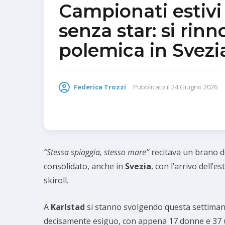
Campionati estivi
senza star: si rinn
polemica in Svezi
Federica Trozzi
Pubblicato il
24 Giugno 2026
“Stessa spiaggia, stesso mare”
recitava un brano de
consolidato, anche in
Svezia
, con l’arrivo dell’
skiroll.
A
Karlstad
si stanno svolgendo questa settiman
decisamente esiguo, con appena 17 donne e 37 uo