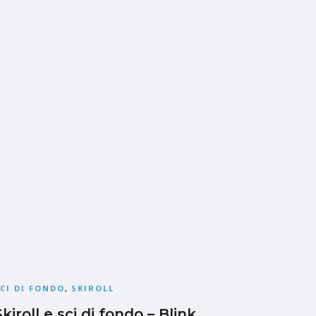
CI DI FONDO
,
SKIROLL
Skiroll e sci di fondo – Blink