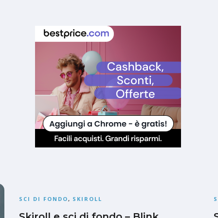
SCI DI FONDO
,
SKIROLL
S
Skiroll e sci di fondo – Blink