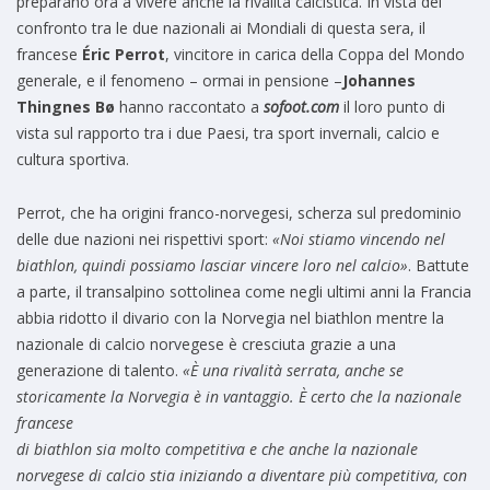
preparano ora a vivere anche la rivalità calcistica. In vista del
confronto tra le due nazionali ai Mondiali di questa sera, il
francese
Éric Perrot
, vincitore in carica della Coppa del Mondo
generale, e il fenomeno – ormai in pensione –
Johannes
Thingnes Bø
hanno raccontato a
sofoot.com
il loro punto di
vista sul rapporto tra i due Paesi, tra sport invernali, calcio e
cultura sportiva.
Perrot, che ha origini franco-norvegesi, scherza sul predominio
delle due nazioni nei rispettivi sport:
«Noi stiamo vincendo nel
biathlon, quindi possiamo lasciar vincere loro nel calcio»
. Battute
a parte, il transalpino sottolinea come negli ultimi anni la Francia
abbia ridotto il divario con la Norvegia nel biathlon mentre la
nazionale di calcio norvegese è cresciuta grazie a una
generazione di talento.
«È una rivalità serrata, anche se
storicamente la Norvegia è in vantaggio. È certo che la nazionale
francese
di biathlon sia molto competitiva e che anche la nazionale
norvegese di calcio stia iniziando a diventare più competitiva, con