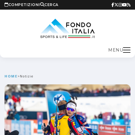
COMPETIZIONI
CERCA
MENU
HOME
>
Notizie