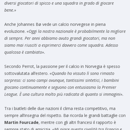
diversi giocatori di spicco e una squadra in grado di giocare
bene.»
Anche Johannes Bø vede un calcio norvegese in piena
evoluzione.
«Oggi la nostra nazionale è probabilmente la migliore
di sempre. Per anni abbiamo avuto grandi giocatori, ma non
siamo mai riusciti a esprimerci davvero come squadra. Adesso
qualcosa è cambiato».
Secondo Perrot, la passione per il calcio in Norvegia è spesso
sottovalutata all’estero.
«Quando ho vissuto lì sono rimasto
sorpreso: ci sono campi ovunque, tantissimi sintetici, i bambini
giocano continuamente e seguono con entusiasmo la Premier
League. È una cultura molto più radicata di quanto si immagini».
Tra i biatleti delle due nazioni il clima resta competitivo, ma
sempre all’insegna del rispetto. Bø ricorda le grandi battaglie con
Martin Fourcade
, mentre con gli altri francesi il rapporto è
sempre stato di amicizia.
«Mi piace questa rivalità tra Francia e