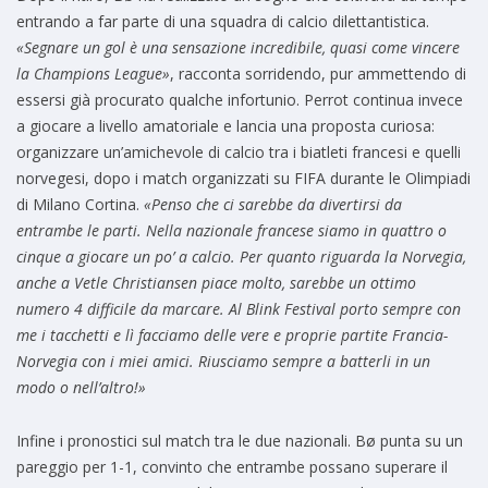
entrando a far parte di una squadra di calcio dilettantistica.
«Segnare un gol è una sensazione incredibile, quasi come vincere
la Champions League»
, racconta sorridendo, pur ammettendo di
essersi già procurato qualche infortunio. Perrot continua invece
a giocare a livello amatoriale e lancia una proposta curiosa:
organizzare un’amichevole di calcio tra i biatleti francesi e quelli
norvegesi, dopo i match organizzati su FIFA durante le Olimpiadi
di Milano Cortina.
«Penso che ci sarebbe da divertirsi da
entrambe le parti. Nella nazionale francese siamo in quattro o
cinque a giocare un po’ a calcio. Per quanto riguarda la Norvegia,
anche a Vetle Christiansen piace molto, sarebbe un ottimo
numero 4 difficile da marcare. Al Blink Festival porto sempre con
me i tacchetti e lì facciamo delle vere e proprie partite Francia-
Norvegia con i miei amici. Riusciamo sempre a batterli in un
modo o nell’altro!»
Infine i pronostici sul match tra le due nazionali. Bø punta su un
pareggio per 1-1, convinto che entrambe possano superare il