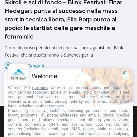
Skiroll e sci di fondo – Blink Festival: Einar
Hedegart punta al successo nella mass
start in tecnica libera, Elia Barp punta al
podio: le startlist delle gare maschile e
femminile
Turno di riposo per alcuni dei principali protagonisti del Blink
Festival che si trasferiranno a Sandnes per la
Marco Cangelli
Pubblicato il
7 Agosto 2026
Welcome
With our 201
partners
, we wish to store and access information on
your devices (cookies, pixels in emails, etc.), combine and share
your personal data with our partners, whether collected on this
website or in our emails, already held by some of us, or obtained
later, including in other contexts.
Processing this data (identifiers, browsing, preferences, purchases,
loyalty programs, IP, postal addresses and emails, phone, precise
geolocation, etc.) allows developing and offering you services,
HOMEPAGE
REDAZIONE
INVIA UN COMUNICATO STAMPA
content, commercial offers and ads across your devices and
screens (including by email, post, SMS, phone, audio, and video),
PUBBLICITÀ
SCRIVI AL DIRETTORE
personalising them, measuring their performance, and analysing