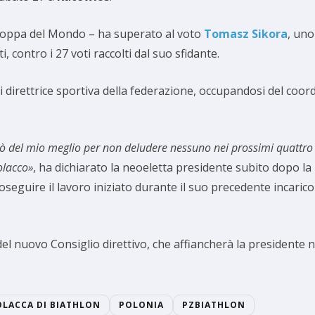
 Coppa del Mondo – ha superato al voto
Tomasz Sikora
, uno
, contro i 27 voti raccolti dal suo sfidante.
di direttrice sportiva della federazione, occupandosi del coord
i. Farò del mio meglio per non deludere nessuno nei prossimi quat
olacco»
, ha dichiarato la neoeletta presidente subito dopo l
eguire il lavoro iniziato durante il suo precedente incarico
el nuovo Consiglio direttivo, che affiancherà la presidente n
OLACCA DI BIATHLON
POLONIA
PZBIATHLON