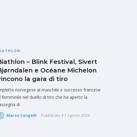
BIATHLON
Biathlon – Blink Festival, Sivert
Bjørndalen e Océane Michelon
vincono la gara di tiro
ripletta norvegese al maschile e successo francese
l femminile nel duello di tiro che ha aperto la
assegna di
Marco Cangelli
Pubblicato il
7 Agosto 2026