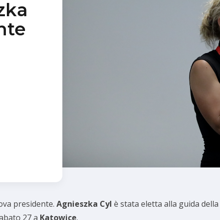
zka
nte
va presidente.
Agnieszka Cyl
è stata eletta alla guida dell
sabato 27 a
Katowice
.