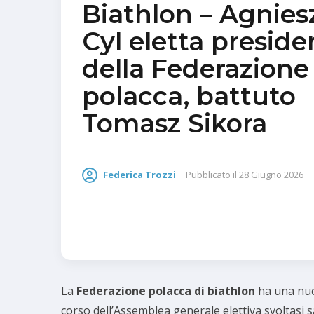
Biathlon – Agnies
Cyl eletta preside
della Federazione
polacca, battuto
Tomasz Sikora
Federica Trozzi
Pubblicato il
28 Giugno 2026
La
Federazione polacca di biathlon
ha una nuo
corso dell’Assemblea generale elettiva svoltasi 